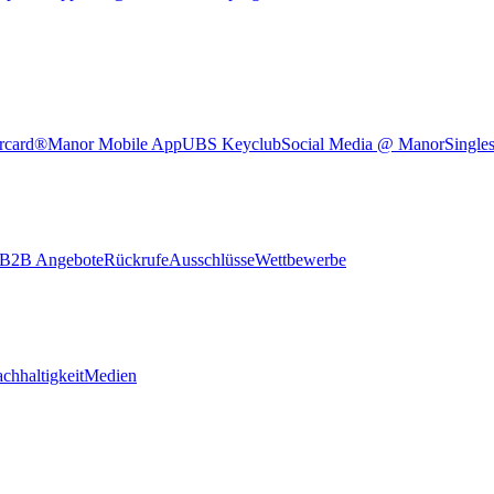
rcard®
Manor Mobile App
UBS Keyclub
Social Media @ Manor
Single
B2B Angebote
Rückrufe
Ausschlüsse
Wettbewerbe
chhaltigkeit
Medien