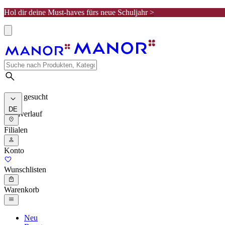
Hol dir deine Must-haves fürs neue Schuljahr >
Meist gesucht
DE
Suchverlauf
Filialen
Konto
Wunschlisten
Warenkorb
Neu