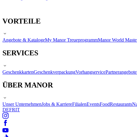
VORTEILE
Angebote & Kataloge
My Manor Treueprogramm
Manor World Maste
SERVICES
Geschenkkarten
Geschenkverpackung
Vorhangservice
Partnerangebote
ÜBER MANOR
Unser Unternehmen
Jobs & Karriere
Filialen
Events
Food
Restaurants
Na
DE
FR
IT