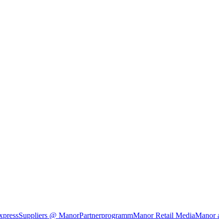
xpress
Suppliers @ Manor
Partnerprogramm
Manor Retail Media
Manor 