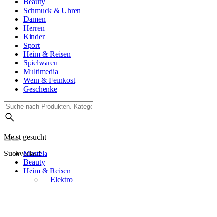
Beauty
Schmuck & Uhren
Damen
Herren
Kinder
Sport
Heim & Reisen
Spielwaren
Multimedia
Wein & Feinkost
Geschenke
Meist gesucht
Suchverlauf
Mustela
Beauty
Heim & Reisen
Elektro