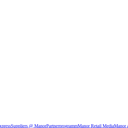
xpress
Suppliers @ Manor
Partnerprogramm
Manor Retail Media
Manor 