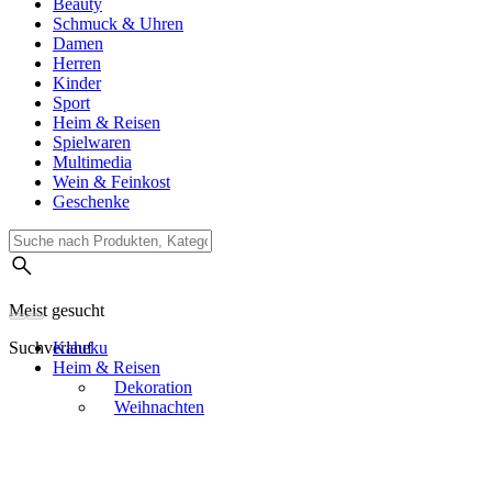
Beauty
Schmuck & Uhren
Damen
Herren
Kinder
Sport
Heim & Reisen
Spielwaren
Multimedia
Wein & Feinkost
Geschenke
Meist gesucht
Suchverlauf
Kaheku
Heim & Reisen
Dekoration
Weihnachten