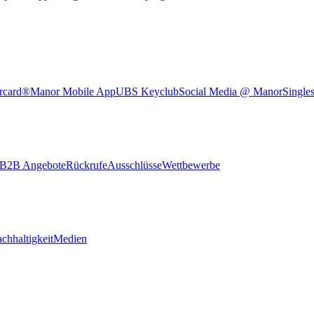
rcard®
Manor Mobile App
UBS Keyclub
Social Media @ Manor
Single
B2B Angebote
Rückrufe
Ausschlüsse
Wettbewerbe
chhaltigkeit
Medien