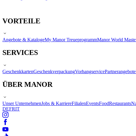
VORTEILE
Angebote & Kataloge
My Manor Treueprogramm
Manor World Maste
SERVICES
Geschenkkarten
Geschenkverpackung
Vorhangservice
Partnerangebote
ÜBER MANOR
Unser Unternehmen
Jobs & Karriere
Filialen
Events
Food
Restaurants
Na
DE
FR
IT