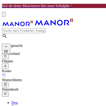
Hol dir deine Must-haves fürs neue Schuljahr >
Meist gesucht
DE
Suchverlauf
Filialen
Konto
Wunschlisten
Warenkorb
Neu