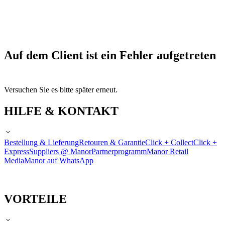
Auf dem Client ist ein Fehler aufgetreten
Versuchen Sie es bitte später erneut.
HILFE & KONTAKT
Bestellung & Lieferung
Retouren & Garantie
Click + Collect
Click +
Express
Suppliers @ Manor
Partnerprogramm
Manor Retail
Media
Manor auf WhatsApp
VORTEILE