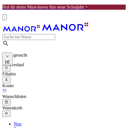
Hol dir deine Must-haves fürs neue Schuljahr >
Meist gesucht
DE
Suchverlauf
Filialen
Konto
Wunschlisten
Warenkorb
Neu