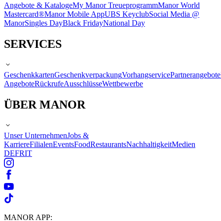
Angebote & Kataloge
My Manor Treueprogramm
Manor World
Mastercard®
Manor Mobile App
UBS Keyclub
Social Media @
Manor
Singles Day
Black Friday
National Day
SERVICES
Geschenkkarten
Geschenkverpackung
Vorhangservice
Partnerangebote
Angebote
Rückrufe
Ausschlüsse
Wettbewerbe
ÜBER MANOR
Unser Unternehmen
Jobs &
Karriere
Filialen
Events
Food
Restaurants
Nachhaltigkeit
Medien
DE
FR
IT
MANOR APP: