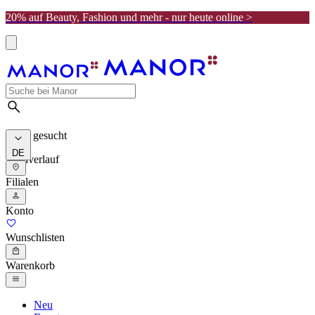
20% auf Beauty, Fashion und mehr - nur heute online >
Meist gesucht
DE
Suchverlauf
Filialen
Konto
Wunschlisten
Warenkorb
Neu