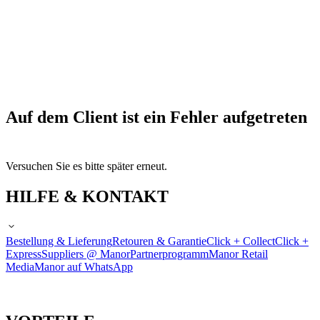
Auf dem Client ist ein Fehler aufgetreten
Versuchen Sie es bitte später erneut.
HILFE & KONTAKT
Bestellung & Lieferung
Retouren & Garantie
Click + Collect
Click +
Express
Suppliers @ Manor
Partnerprogramm
Manor Retail
Media
Manor auf WhatsApp