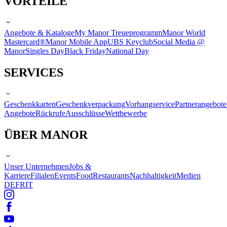
VORTEILE
Angebote & Kataloge
My Manor Treueprogramm
Manor World
Mastercard®
Manor Mobile App
UBS Keyclub
Social Media @
Manor
Singles Day
Black Friday
National Day
SERVICES
Geschenkkarten
Geschenkverpackung
Vorhangservice
Partnerangebote
Angebote
Rückrufe
Ausschlüsse
Wettbewerbe
ÜBER MANOR
Unser Unternehmen
Jobs &
Karriere
Filialen
Events
Food
Restaurants
Nachhaltigkeit
Medien
DE
FR
IT