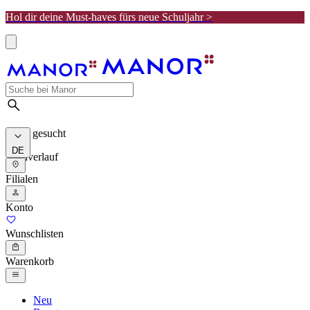
Hol dir deine Must-haves fürs neue Schuljahr >
Meist gesucht
DE
Suchverlauf
Filialen
Konto
Wunschlisten
Warenkorb
Neu