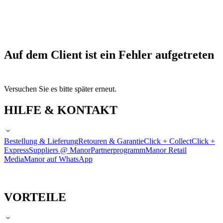
Auf dem Client ist ein Fehler aufgetreten
Versuchen Sie es bitte später erneut.
HILFE & KONTAKT
Bestellung & Lieferung
Retouren & Garantie
Click + Collect
Click +
Express
Suppliers @ Manor
Partnerprogramm
Manor Retail
Media
Manor auf WhatsApp
VORTEILE