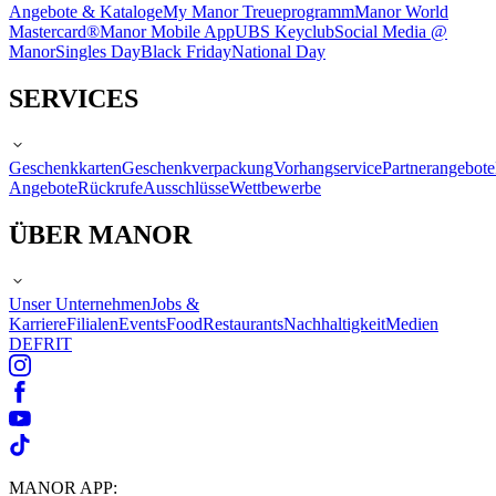
Angebote & Kataloge
My Manor Treueprogramm
Manor World
Mastercard®
Manor Mobile App
UBS Keyclub
Social Media @
Manor
Singles Day
Black Friday
National Day
SERVICES
Geschenkkarten
Geschenkverpackung
Vorhangservice
Partnerangebote
Angebote
Rückrufe
Ausschlüsse
Wettbewerbe
ÜBER MANOR
Unser Unternehmen
Jobs &
Karriere
Filialen
Events
Food
Restaurants
Nachhaltigkeit
Medien
DE
FR
IT
MANOR APP: