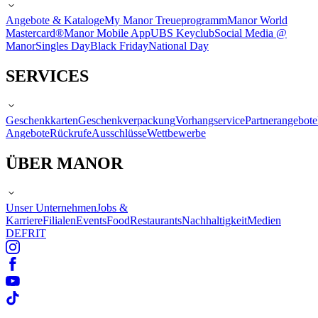
Angebote & Kataloge
My Manor Treueprogramm
Manor World
Mastercard®
Manor Mobile App
UBS Keyclub
Social Media @
Manor
Singles Day
Black Friday
National Day
SERVICES
Geschenkkarten
Geschenkverpackung
Vorhangservice
Partnerangebote
Angebote
Rückrufe
Ausschlüsse
Wettbewerbe
ÜBER MANOR
Unser Unternehmen
Jobs &
Karriere
Filialen
Events
Food
Restaurants
Nachhaltigkeit
Medien
DE
FR
IT