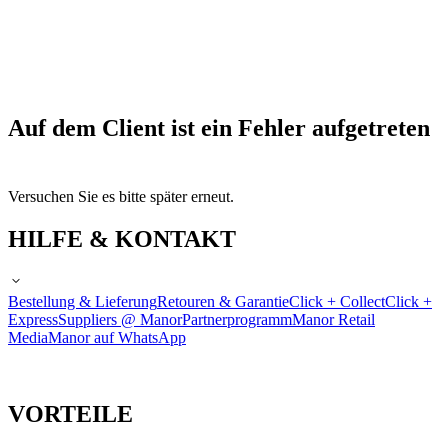
Auf dem Client ist ein Fehler aufgetreten
Versuchen Sie es bitte später erneut.
HILFE & KONTAKT
Bestellung & Lieferung
Retouren & Garantie
Click + Collect
Click +
Express
Suppliers @ Manor
Partnerprogramm
Manor Retail
Media
Manor auf WhatsApp
VORTEILE