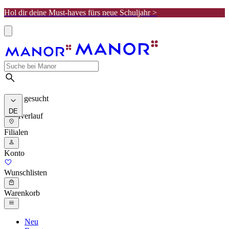
Hol dir deine Must-haves fürs neue Schuljahr >
Meist gesucht
DE
Suchverlauf
Filialen
Konto
Wunschlisten
Warenkorb
Neu