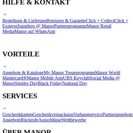
HILFE & KONTAKT
Bestellung & Lieferung
Retouren & Garantie
Click + Collect
Click +
Express
Suppliers @ Manor
Partnerprogramm
Manor Retail
Media
Manor auf WhatsApp
VORTEILE
Angebote & Kataloge
My Manor Treueprogramm
Manor World
Mastercard®
Manor Mobile App
UBS Keyclub
Social Media @
Manor
Singles Day
Black Friday
National Day
SERVICES
Geschenkkarten
Geschenkverpackung
Vorhangservice
Partnerangebote
Angebote
Rückrufe
Ausschlüsse
Wettbewerbe
ÜBER MANOR