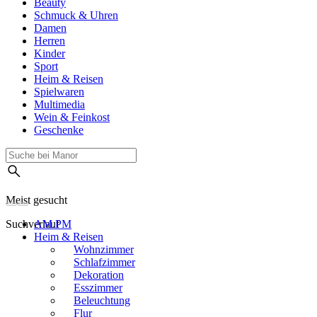
Beauty
Schmuck & Uhren
Damen
Herren
Kinder
Sport
Heim & Reisen
Spielwaren
Multimedia
Wein & Feinkost
Geschenke
Meist gesucht
Suchverlauf
AM.PM
Heim & Reisen
Wohnzimmer
Schlafzimmer
Dekoration
Esszimmer
Beleuchtung
Flur