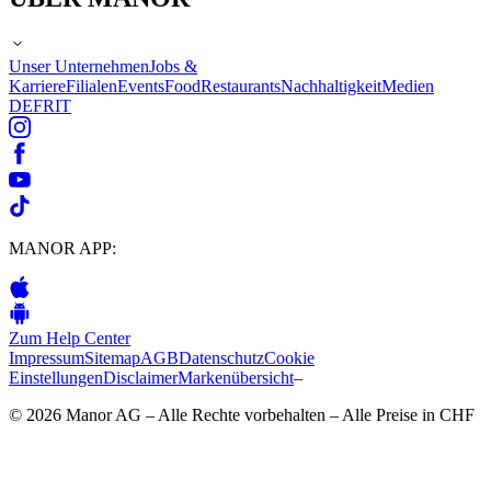
Unser Unternehmen
Jobs &
Karriere
Filialen
Events
Food
Restaurants
Nachhaltigkeit
Medien
DE
FR
IT
MANOR APP:
Zum Help Center
Impressum
Sitemap
AGB
Datenschutz
Cookie
Einstellungen
Disclaimer
Markenübersicht
–
© 2026 Manor AG – Alle Rechte vorbehalten – Alle Preise in CHF