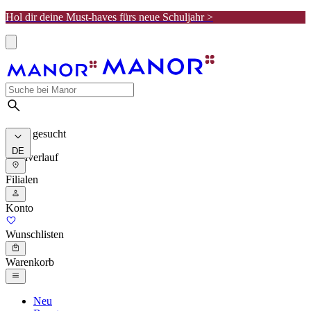
Hol dir deine Must-haves fürs neue Schuljahr >
Meist gesucht
DE
Suchverlauf
Filialen
Konto
Wunschlisten
Warenkorb
Neu