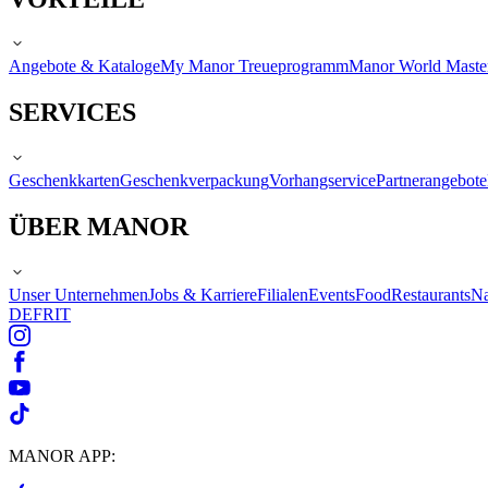
Angebote & Kataloge
My Manor Treueprogramm
Manor World Maste
SERVICES
Geschenkkarten
Geschenkverpackung
Vorhangservice
Partnerangebote
ÜBER MANOR
Unser Unternehmen
Jobs & Karriere
Filialen
Events
Food
Restaurants
Na
DE
FR
IT
MANOR APP: