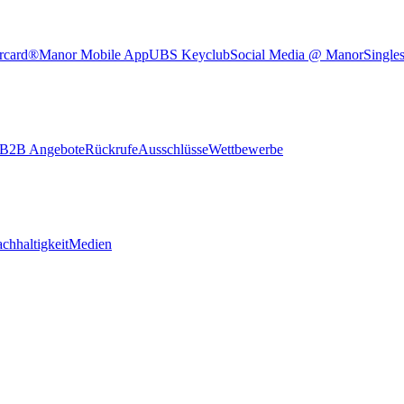
rcard®
Manor Mobile App
UBS Keyclub
Social Media @ Manor
Single
B2B Angebote
Rückrufe
Ausschlüsse
Wettbewerbe
chhaltigkeit
Medien