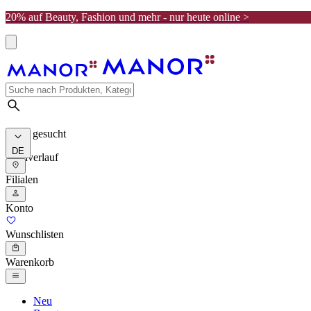
20% auf Beauty, Fashion und mehr - nur heute online >
Meist gesucht
DE
Suchverlauf
Filialen
Konto
Wunschlisten
Warenkorb
Neu