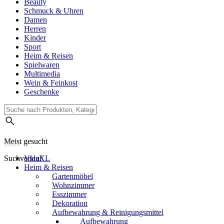
Beauty
Schmuck & Uhren
Damen
Herren
Kinder
Sport
Heim & Reisen
Spielwaren
Multimedia
Wein & Feinkost
Geschenke
Meist gesucht
Suchverlauf
VidaXL
Heim & Reisen
Gartenmöbel
Wohnzimmer
Esszimmer
Dekoration
Aufbewahrung & Reinigungsmittel
Aufbewahrung