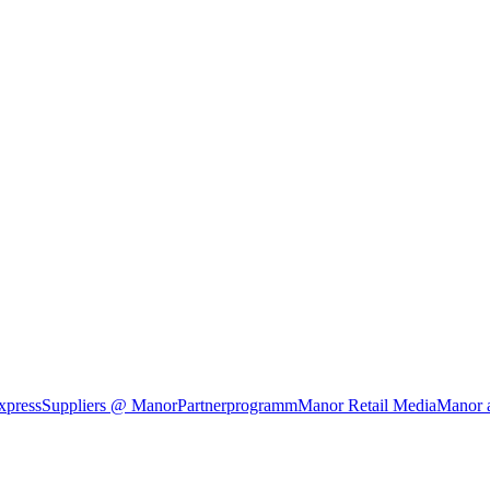
xpress
Suppliers @ Manor
Partnerprogramm
Manor Retail Media
Manor 