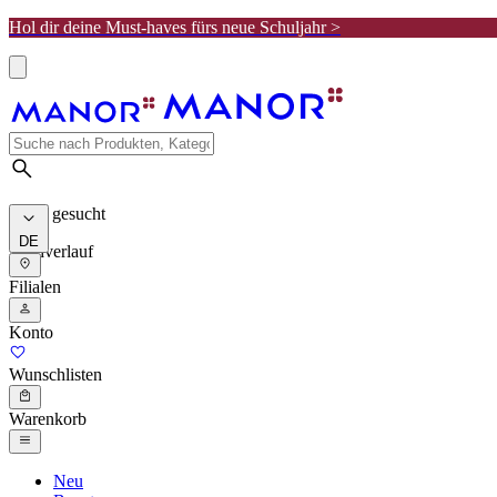
Hol dir deine Must-haves fürs neue Schuljahr >
Meist gesucht
DE
Suchverlauf
Filialen
Konto
Wunschlisten
Warenkorb
Neu