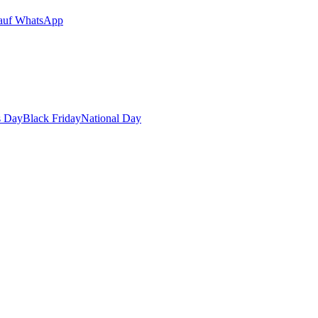
auf WhatsApp
s Day
Black Friday
National Day