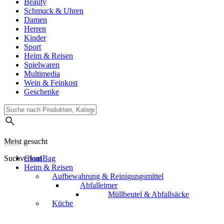
Beauty
Schmuck & Uhren
Damen
Herren
Kinder
Sport
Heim & Reisen
Spielwaren
Multimedia
Wein & Feinkost
Geschenke
Meist gesucht
Suchverlauf
CleanBag
Heim & Reisen
Aufbewahrung & Reinigungsmittel
Abfalleimer
Müllbeutel & Abfallsäcke
Küche