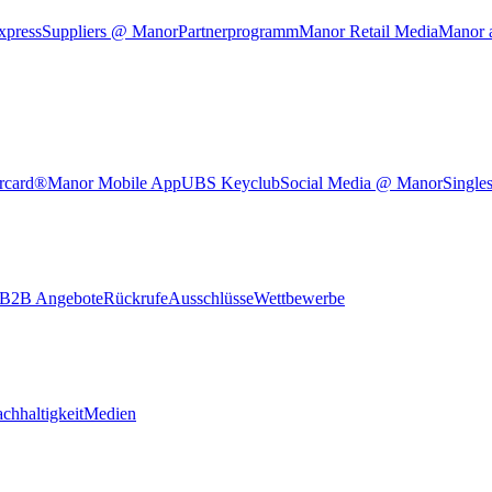
xpress
Suppliers @ Manor
Partnerprogramm
Manor Retail Media
Manor 
rcard®
Manor Mobile App
UBS Keyclub
Social Media @ Manor
Single
B2B Angebote
Rückrufe
Ausschlüsse
Wettbewerbe
chhaltigkeit
Medien