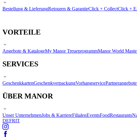
Bestellung & Lieferung
Retouren & Garantie
Click + Collect
Click + E
VORTEILE
Angebote & Kataloge
My Manor Treueprogramm
Manor World Maste
SERVICES
Geschenkkarten
Geschenkverpackung
Vorhangservice
Partnerangebote
ÜBER MANOR
Unser Unternehmen
Jobs & Karriere
Filialen
Events
Food
Restaurants
Na
DE
FR
IT