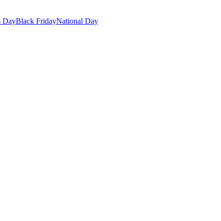
s Day
Black Friday
National Day