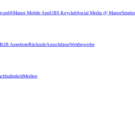
rcard®
Manor Mobile App
UBS Keyclub
Social Media @ Manor
Single
B2B Angebote
Rückrufe
Ausschlüsse
Wettbewerbe
chhaltigkeit
Medien