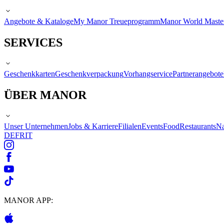
Angebote & Kataloge
My Manor Treueprogramm
Manor World Maste
SERVICES
Geschenkkarten
Geschenkverpackung
Vorhangservice
Partnerangebote
ÜBER MANOR
Unser Unternehmen
Jobs & Karriere
Filialen
Events
Food
Restaurants
Na
DE
FR
IT
MANOR APP: