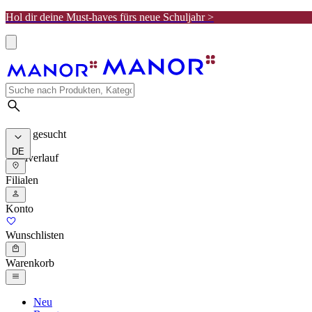
Hol dir deine Must-haves fürs neue Schuljahr >
Meist gesucht
DE
Suchverlauf
Filialen
Konto
Wunschlisten
Warenkorb
Neu