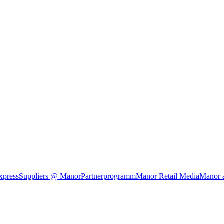
xpress
Suppliers @ Manor
Partnerprogramm
Manor Retail Media
Manor 