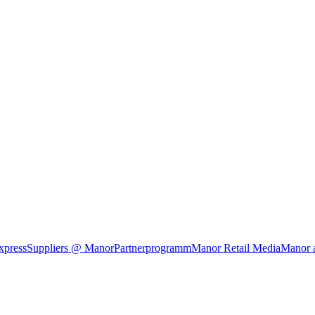
xpress
Suppliers @ Manor
Partnerprogramm
Manor Retail Media
Manor 