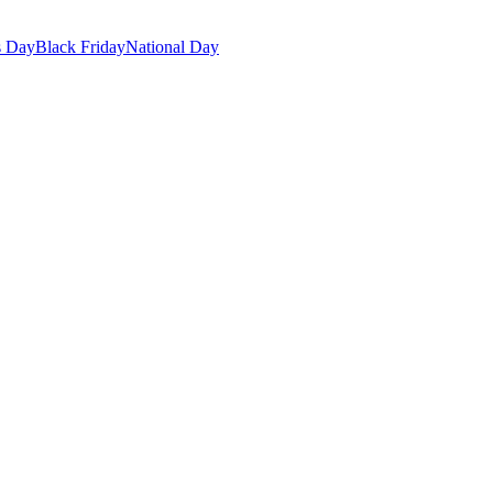
s Day
Black Friday
National Day