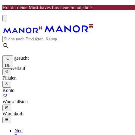
Hol dir deine Must-haves fürs neue Schuljahr >
Meist gesucht
DE
Suchverlauf
Filialen
Konto
Wunschlisten
Warenkorb
Neu