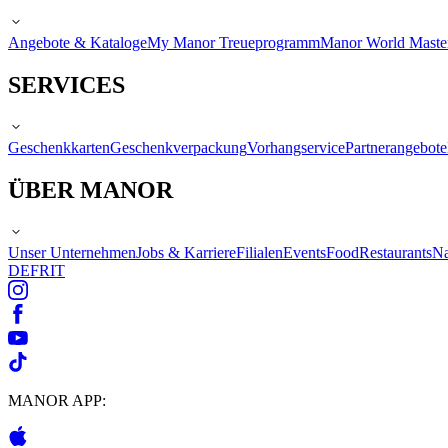
Angebote & Kataloge
My Manor Treueprogramm
Manor World Maste
SERVICES
Geschenkkarten
Geschenkverpackung
Vorhangservice
Partnerangebote
ÜBER MANOR
Unser Unternehmen
Jobs & Karriere
Filialen
Events
Food
Restaurants
Na
DE
FR
IT
MANOR APP: