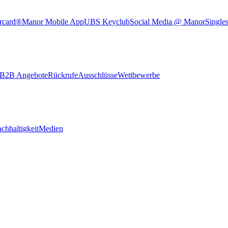
rcard®
Manor Mobile App
UBS Keyclub
Social Media @ Manor
Single
B2B Angebote
Rückrufe
Ausschlüsse
Wettbewerbe
chhaltigkeit
Medien