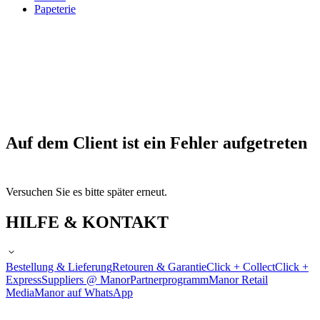
Papeterie
Auf dem Client ist ein Fehler aufgetreten
Versuchen Sie es bitte später erneut.
HILFE & KONTAKT
Bestellung & Lieferung
Retouren & Garantie
Click + Collect
Click +
Express
Suppliers @ Manor
Partnerprogramm
Manor Retail
Media
Manor auf WhatsApp