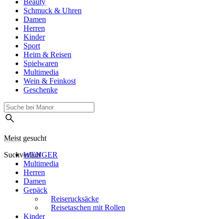
Beauty
Schmuck & Uhren
Damen
Herren
Kinder
Sport
Heim & Reisen
Spielwaren
Multimedia
Wein & Feinkost
Geschenke
Meist gesucht
Suchverlauf
WENGER
Multimedia
Herren
Damen
Gepäck
Reiserucksäcke
Reisetaschen mit Rollen
Kinder