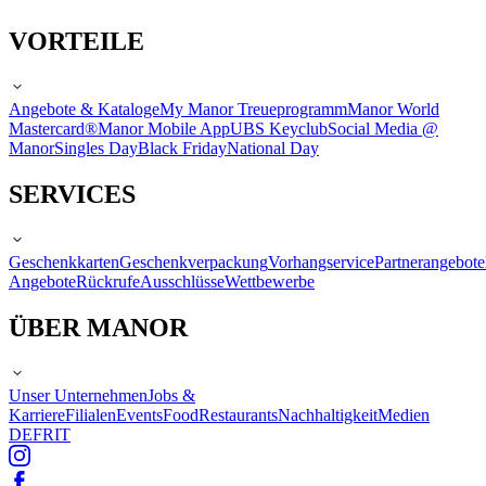
VORTEILE
Angebote & Kataloge
My Manor Treueprogramm
Manor World
Mastercard®
Manor Mobile App
UBS Keyclub
Social Media @
Manor
Singles Day
Black Friday
National Day
SERVICES
Geschenkkarten
Geschenkverpackung
Vorhangservice
Partnerangebote
Angebote
Rückrufe
Ausschlüsse
Wettbewerbe
ÜBER MANOR
Unser Unternehmen
Jobs &
Karriere
Filialen
Events
Food
Restaurants
Nachhaltigkeit
Medien
DE
FR
IT