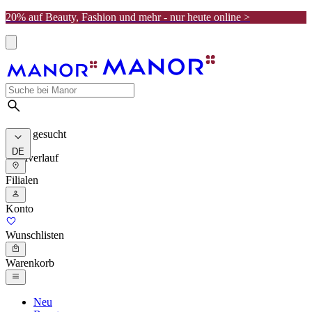
20% auf Beauty, Fashion und mehr - nur heute online >
Meist gesucht
DE
Suchverlauf
Filialen
Konto
Wunschlisten
Warenkorb
Neu