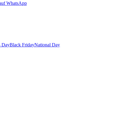
auf WhatsApp
s Day
Black Friday
National Day