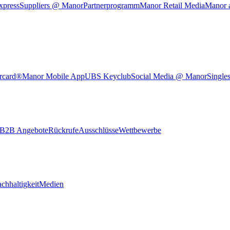
xpress
Suppliers @ Manor
Partnerprogramm
Manor Retail Media
Manor 
rcard®
Manor Mobile App
UBS Keyclub
Social Media @ Manor
Single
B2B Angebote
Rückrufe
Ausschlüsse
Wettbewerbe
chhaltigkeit
Medien