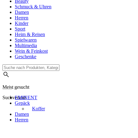
Beauty
Schmuck & Uhren
Damen
Herren
Kinder
Sport
Heim & Reisen
Spielwaren
Multimedia
Wein & Feinkost
Geschenke
Meist gesucht
Suchverlauf
EMINENT
Gepäck
Koffer
Damen
Herren