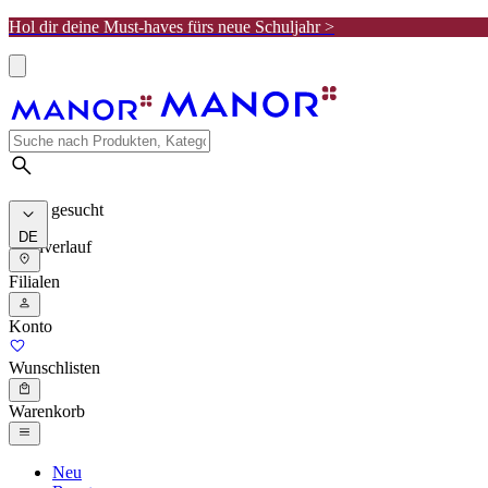
Hol dir deine Must-haves fürs neue Schuljahr >
Meist gesucht
DE
Suchverlauf
Filialen
Konto
Wunschlisten
Warenkorb
Neu