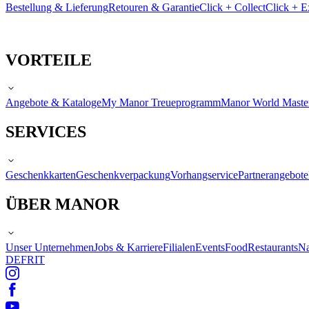
Bestellung & Lieferung
Retouren & Garantie
Click + Collect
Click + E
VORTEILE
Angebote & Kataloge
My Manor Treueprogramm
Manor World Maste
SERVICES
Geschenkkarten
Geschenkverpackung
Vorhangservice
Partnerangebote
ÜBER MANOR
Unser Unternehmen
Jobs & Karriere
Filialen
Events
Food
Restaurants
Na
DE
FR
IT