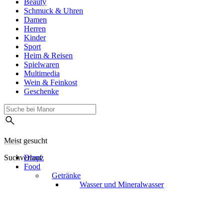
Beauty
Schmuck & Uhren
Damen
Herren
Kinder
Sport
Heim & Reisen
Spielwaren
Multimedia
Wein & Feinkost
Geschenke
Meist gesucht
Suchverlauf
Dropz
Food
Getränke
Wasser und Mineralwasser