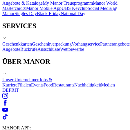
Angebote & Kataloge
My Manor Treueprogramm
Manor World
Mastercard®
Manor Mobile App
UBS Keyclub
Social Media @
Manor
Singles Day
Black Friday
National Day
SERVICES
Geschenkkarten
Geschenkverpackung
Vorhangservice
Partnerangebote
Angebote
Rückrufe
Ausschlüsse
Wettbewerbe
ÜBER MANOR
Unser Unternehmen
Jobs &
Karriere
Filialen
Events
Food
Restaurants
Nachhaltigkeit
Medien
DE
FR
IT
MANOR APP: