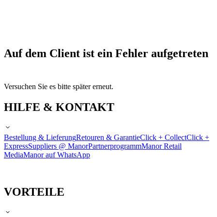
Auf dem Client ist ein Fehler aufgetreten
Versuchen Sie es bitte später erneut.
HILFE & KONTAKT
Bestellung & Lieferung
Retouren & Garantie
Click + Collect
Click +
Express
Suppliers @ Manor
Partnerprogramm
Manor Retail
Media
Manor auf WhatsApp
VORTEILE