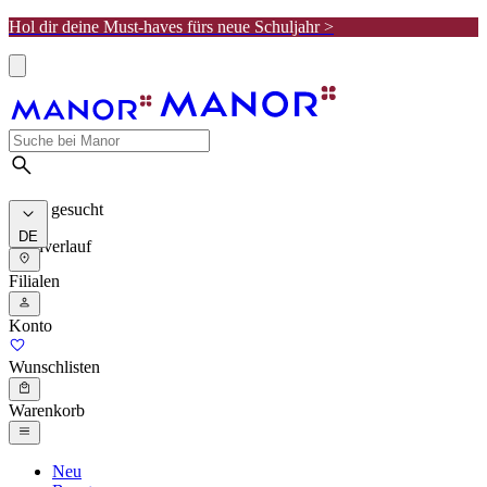
Hol dir deine Must-haves fürs neue Schuljahr >
Meist gesucht
DE
Suchverlauf
Filialen
Konto
Wunschlisten
Warenkorb
Neu