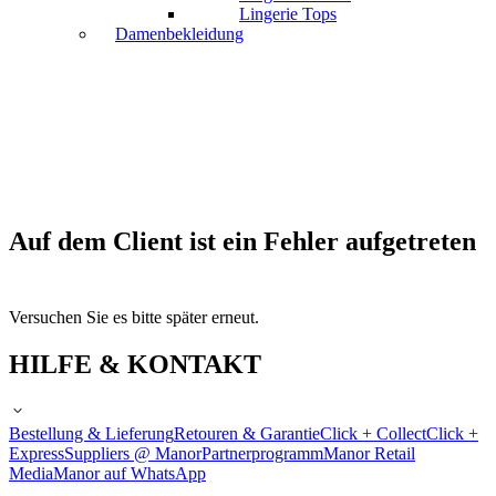
Lingerie Tops
Damenbekleidung
Auf dem Client ist ein Fehler aufgetreten
Versuchen Sie es bitte später erneut.
HILFE & KONTAKT
Bestellung & Lieferung
Retouren & Garantie
Click + Collect
Click +
Express
Suppliers @ Manor
Partnerprogramm
Manor Retail
Media
Manor auf WhatsApp