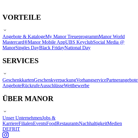
VORTEILE
Angebote & Kataloge
My Manor Treueprogramm
Manor World
Mastercard®
Manor Mobile App
UBS Keyclub
Social Media @
Manor
Singles Day
Black Friday
National Day
SERVICES
Geschenkkarten
Geschenkverpackung
Vorhangservice
Partnerangebote
Angebote
Rückrufe
Ausschlüsse
Wettbewerbe
ÜBER MANOR
Unser Unternehmen
Jobs &
Karriere
Filialen
Events
Food
Restaurants
Nachhaltigkeit
Medien
DE
FR
IT