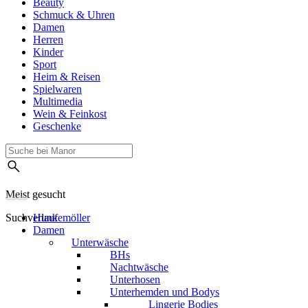
Beauty
Schmuck & Uhren
Damen
Herren
Kinder
Sport
Heim & Reisen
Spielwaren
Multimedia
Wein & Feinkost
Geschenke
Meist gesucht
Suchverlauf
Hunkemöller
Damen
Unterwäsche
BHs
Nachtwäsche
Unterhosen
Unterhemden und Bodys
Lingerie Bodies