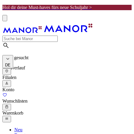
Hol dir deine Must-haves fürs neue Schuljahr >
Meist gesucht
DE
Suchverlauf
Filialen
Konto
Wunschlisten
Warenkorb
Neu