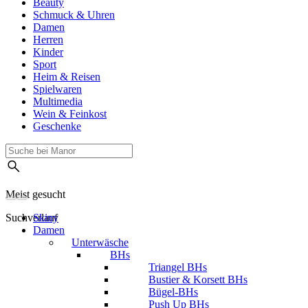
Beauty
Schmuck & Uhren
Damen
Herren
Kinder
Sport
Heim & Reisen
Spielwaren
Multimedia
Wein & Feinkost
Geschenke
Meist gesucht
Suchverlauf
Skiny
Damen
Unterwäsche
BHs
Triangel BHs
Bustier & Korsett BHs
Bügel-BHs
Push Up BHs