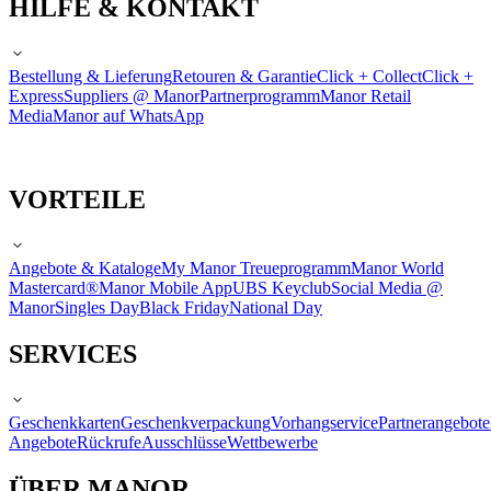
HILFE & KONTAKT
Bestellung & Lieferung
Retouren & Garantie
Click + Collect
Click +
Express
Suppliers @ Manor
Partnerprogramm
Manor Retail
Media
Manor auf WhatsApp
VORTEILE
Angebote & Kataloge
My Manor Treueprogramm
Manor World
Mastercard®
Manor Mobile App
UBS Keyclub
Social Media @
Manor
Singles Day
Black Friday
National Day
SERVICES
Geschenkkarten
Geschenkverpackung
Vorhangservice
Partnerangebote
Angebote
Rückrufe
Ausschlüsse
Wettbewerbe
ÜBER MANOR