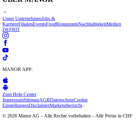
Unser Unternehmen
Jobs &
Karriere
Filialen
Events
Food
Restaurants
Nachhaltigkeit
Medien
DE
FR
IT
MANOR APP:
Zum Help Center
Impressum
Sitemap
AGB
Datenschutz
Cookie
Einstellungen
Disclaimer
Markenübersicht
–
© 2026 Manor AG – Alle Rechte vorbehalten – Alle Preise in CHF