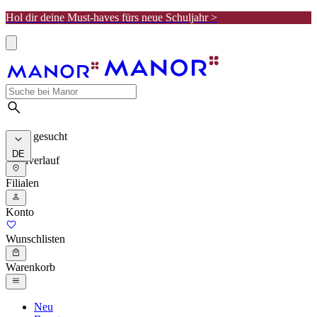
Hol dir deine Must-haves fürs neue Schuljahr >
Meist gesucht
DE
Suchverlauf
Filialen
Konto
Wunschlisten
Warenkorb
Neu