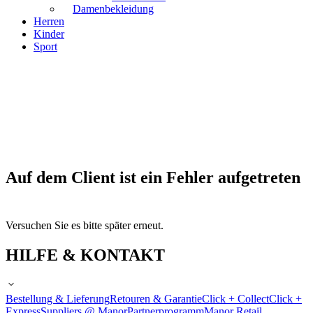
Damenbekleidung
Herren
Kinder
Sport
Auf dem Client ist ein Fehler aufgetreten
Versuchen Sie es bitte später erneut.
HILFE & KONTAKT
Bestellung & Lieferung
Retouren & Garantie
Click + Collect
Click +
Express
Suppliers @ Manor
Partnerprogramm
Manor Retail