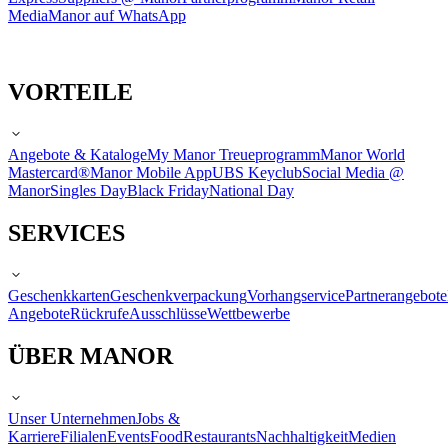
Media
Manor auf WhatsApp
VORTEILE
Angebote & Kataloge
My Manor Treueprogramm
Manor World
Mastercard®
Manor Mobile App
UBS Keyclub
Social Media @
Manor
Singles Day
Black Friday
National Day
SERVICES
Geschenkkarten
Geschenkverpackung
Vorhangservice
Partnerangebote
Angebote
Rückrufe
Ausschlüsse
Wettbewerbe
ÜBER MANOR
Unser Unternehmen
Jobs &
Karriere
Filialen
Events
Food
Restaurants
Nachhaltigkeit
Medien