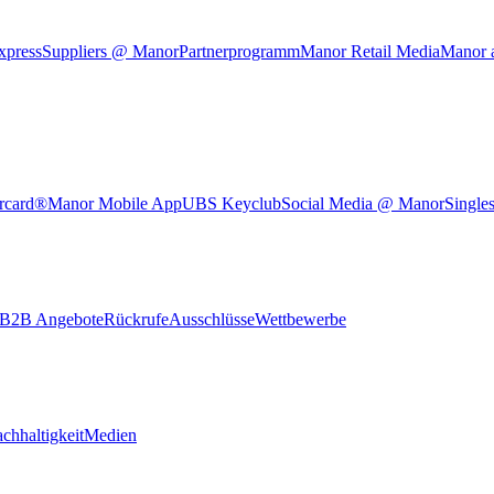
xpress
Suppliers @ Manor
Partnerprogramm
Manor Retail Media
Manor 
rcard®
Manor Mobile App
UBS Keyclub
Social Media @ Manor
Single
B2B Angebote
Rückrufe
Ausschlüsse
Wettbewerbe
chhaltigkeit
Medien