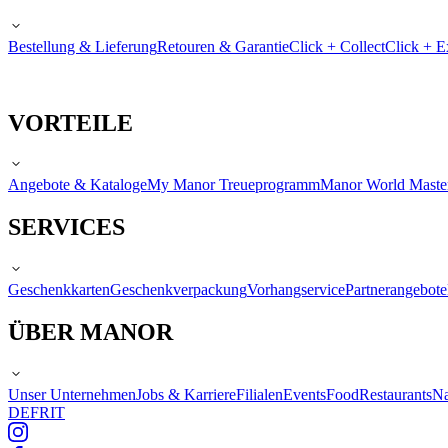
Bestellung & Lieferung
Retouren & Garantie
Click + Collect
Click + E
VORTEILE
Angebote & Kataloge
My Manor Treueprogramm
Manor World Maste
SERVICES
Geschenkkarten
Geschenkverpackung
Vorhangservice
Partnerangebote
ÜBER MANOR
Unser Unternehmen
Jobs & Karriere
Filialen
Events
Food
Restaurants
Na
DE
FR
IT