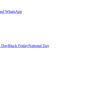
auf WhatsApp
s Day
Black Friday
National Day