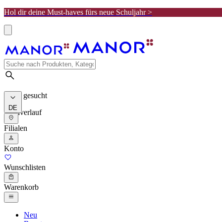
Hol dir deine Must-haves fürs neue Schuljahr >
Meist gesucht
DE
Suchverlauf
Filialen
Konto
Wunschlisten
Warenkorb
Neu