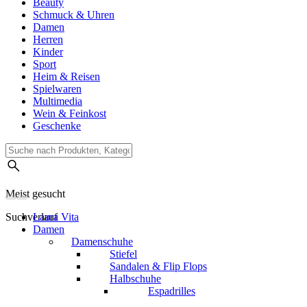
Beauty
Schmuck & Uhren
Damen
Herren
Kinder
Sport
Heim & Reisen
Spielwaren
Multimedia
Wein & Feinkost
Geschenke
Meist gesucht
Suchverlauf
Laura Vita
Damen
Damenschuhe
Stiefel
Sandalen & Flip Flops
Halbschuhe
Espadrilles