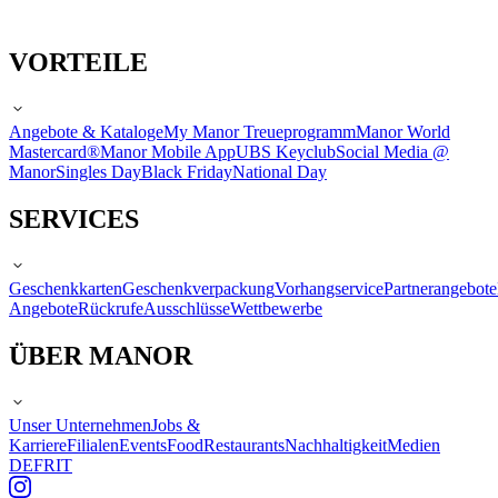
VORTEILE
Angebote & Kataloge
My Manor Treueprogramm
Manor World
Mastercard®
Manor Mobile App
UBS Keyclub
Social Media @
Manor
Singles Day
Black Friday
National Day
SERVICES
Geschenkkarten
Geschenkverpackung
Vorhangservice
Partnerangebote
Angebote
Rückrufe
Ausschlüsse
Wettbewerbe
ÜBER MANOR
Unser Unternehmen
Jobs &
Karriere
Filialen
Events
Food
Restaurants
Nachhaltigkeit
Medien
DE
FR
IT