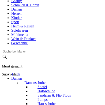
Beauty
Schmuck & Uhren
Damen
Herren
Kinder
Sport
Heim & Reisen
Spielwaren
Multimedia
Wein & Feinkost
Geschenke
Meist gesucht
Suchverlauf
Think
Damen
Damenschuhe
Stiefel
Halbschuhe
Sandalen & Flip Flops
Pumps
Hausschuhe