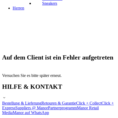
Sneakers
Herren
Auf dem Client ist ein Fehler aufgetreten
Versuchen Sie es bitte später erneut.
HILFE & KONTAKT
Bestellung & Lieferung
Retouren & Garantie
Click + Collect
Click +
Express
Suppliers @ Manor
Partnerprogramm
Manor Retail
Media
Manor auf WhatsApp