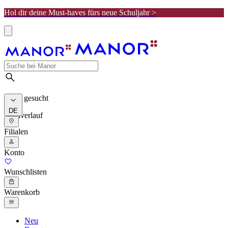
Hol dir deine Must-haves fürs neue Schuljahr >
Meist gesucht
DE
Suchverlauf
Filialen
Konto
Wunschlisten
Warenkorb
Neu