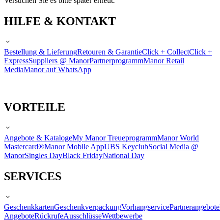
Versuchen Sie es bitte später erneut.
HILFE & KONTAKT
Bestellung & Lieferung
Retouren & Garantie
Click + Collect
Click +
Express
Suppliers @ Manor
Partnerprogramm
Manor Retail
Media
Manor auf WhatsApp
VORTEILE
Angebote & Kataloge
My Manor Treueprogramm
Manor World
Mastercard®
Manor Mobile App
UBS Keyclub
Social Media @
Manor
Singles Day
Black Friday
National Day
SERVICES
Geschenkkarten
Geschenkverpackung
Vorhangservice
Partnerangebote
Angebote
Rückrufe
Ausschlüsse
Wettbewerbe