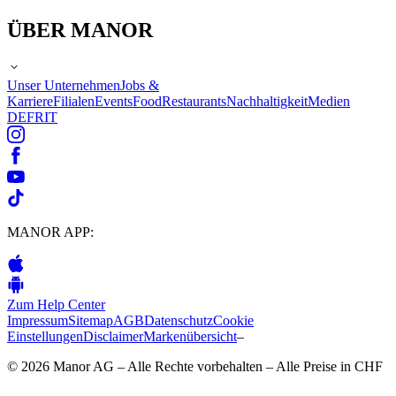
ÜBER MANOR
Unser Unternehmen
Jobs &
Karriere
Filialen
Events
Food
Restaurants
Nachhaltigkeit
Medien
DE
FR
IT
MANOR APP:
Zum Help Center
Impressum
Sitemap
AGB
Datenschutz
Cookie
Einstellungen
Disclaimer
Markenübersicht
–
© 2026 Manor AG – Alle Rechte vorbehalten – Alle Preise in CHF