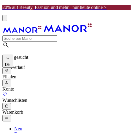
20% auf Beauty, Fashion und mehr - nur heute online >
Meist gesucht
DE
Suchverlauf
Filialen
Konto
Wunschlisten
Warenkorb
Neu