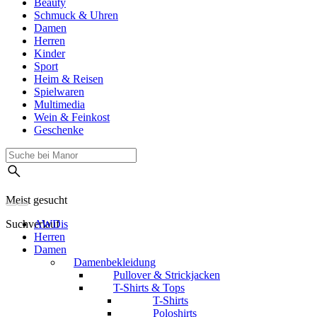
Beauty
Schmuck & Uhren
Damen
Herren
Kinder
Sport
Heim & Reisen
Spielwaren
Multimedia
Wein & Feinkost
Geschenke
Meist gesucht
Suchverlauf
AWDis
Herren
Damen
Damenbekleidung
Pullover & Strickjacken
T-Shirts & Tops
T-Shirts
Poloshirts