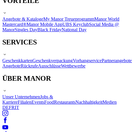
VORTEILE
Angebote & Kataloge
My Manor Treueprogramm
Manor World
Mastercard®
Manor Mobile App
UBS Keyclub
Social Media @
Manor
Singles Day
Black Friday
National Day
SERVICES
Geschenkkarten
Geschenkverpackung
Vorhangservice
Partnerangebote
Angebote
Rückrufe
Ausschlüsse
Wettbewerbe
ÜBER MANOR
Unser Unternehmen
Jobs &
Karriere
Filialen
Events
Food
Restaurants
Nachhaltigkeit
Medien
DE
FR
IT