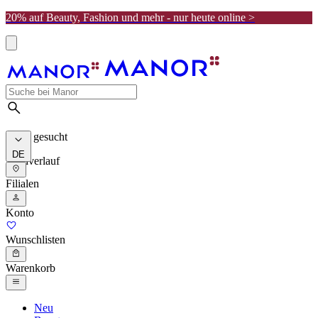
20% auf Beauty, Fashion und mehr - nur heute online >
Meist gesucht
DE
Suchverlauf
Filialen
Konto
Wunschlisten
Warenkorb
Neu