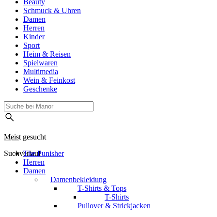
Beauty
Schmuck & Uhren
Damen
Herren
Kinder
Sport
Heim & Reisen
Spielwaren
Multimedia
Wein & Feinkost
Geschenke
Meist gesucht
Suchverlauf
The Punisher
Herren
Damen
Damenbekleidung
T-Shirts & Tops
T-Shirts
Pullover & Strickjacken