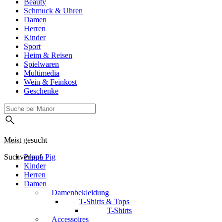
Beauty
Schmuck & Uhren
Damen
Herren
Kinder
Sport
Heim & Reisen
Spielwaren
Multimedia
Wein & Feinkost
Geschenke
Meist gesucht
Suchverlauf
Peppa Pig
Kinder
Herren
Damen
Damenbekleidung
T-Shirts & Tops
T-Shirts
Accessoires