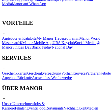
Media
Manor auf WhatsApp
VORTEILE
Angebote & Kataloge
My Manor Treueprogramm
Manor World
Mastercard®
Manor Mobile App
UBS Keyclub
Social Media @
Manor
Singles Day
Black Friday
National Day
SERVICES
Geschenkkarten
Geschenkverpackung
Vorhangservice
Partnerangebote
Angebote
Rückrufe
Ausschlüsse
Wettbewerbe
ÜBER MANOR
Unser Unternehmen
Jobs &
Karriere
Filialen
Events
Food
Restaurants
Nachhaltigkeit
Medien