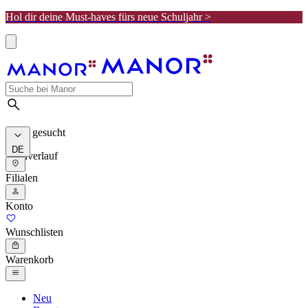
Hol dir deine Must-haves fürs neue Schuljahr >
Meist gesucht
DE
Suchverlauf
Filialen
Konto
Wunschlisten
Warenkorb
Neu