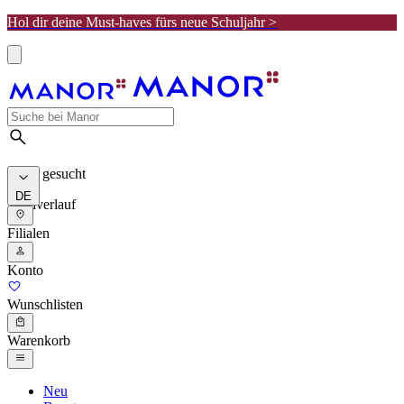
Hol dir deine Must-haves fürs neue Schuljahr >
Meist gesucht
DE
Suchverlauf
Filialen
Konto
Wunschlisten
Warenkorb
Neu