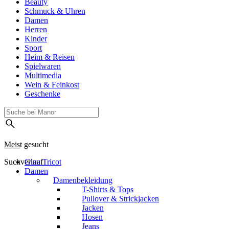
Beauty
Schmuck & Uhren
Damen
Herren
Kinder
Sport
Heim & Reisen
Spielwaren
Multimedia
Wein & Feinkost
Geschenke
Meist gesucht
Suchverlauf
Gina Tricot
Damen
Damenbekleidung
T-Shirts & Tops
Pullover & Strickjacken
Jacken
Hosen
Jeans