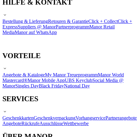
HILFE & KONTAKT
Bestellung & Lieferung
Retouren & Garantie
Click + Collect
Click +
Express
Suppliers @ Manor
Partnerprogramm
Manor Retail
Media
Manor auf WhatsApp
VORTEILE
Angebote & Kataloge
My Manor Treueprogramm
Manor World
Mastercard®
Manor Mobile App
UBS Keyclub
Social Media @
Manor
Singles Day
Black Friday
National Day
SERVICES
Geschenkkarten
Geschenkverpackung
Vorhangservice
Partnerangebote
Angebote
Rückrufe
Ausschlüsse
Wettbewerbe
ÜBER MANOR