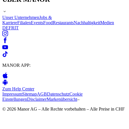
Unser Unternehmen
Jobs &
Karriere
Filialen
Events
Food
Restaurants
Nachhaltigkeit
Medien
DE
FR
IT
MANOR APP:
Zum Help Center
Impressum
Sitemap
AGB
Datenschutz
Cookie
Einstellungen
Disclaimer
Markenübersicht
–
© 2026 Manor AG – Alle Rechte vorbehalten – Alle Preise in CHF