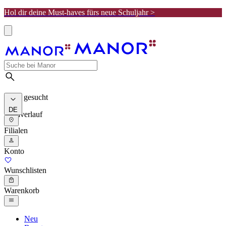
Hol dir deine Must-haves fürs neue Schuljahr >
Meist gesucht
DE
Suchverlauf
Filialen
Konto
Wunschlisten
Warenkorb
Neu