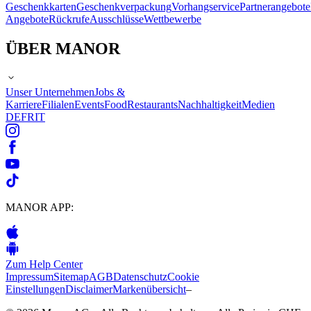
Geschenkkarten
Geschenkverpackung
Vorhangservice
Partnerangebote
Angebote
Rückrufe
Ausschlüsse
Wettbewerbe
ÜBER MANOR
Unser Unternehmen
Jobs &
Karriere
Filialen
Events
Food
Restaurants
Nachhaltigkeit
Medien
DE
FR
IT
MANOR APP:
Zum Help Center
Impressum
Sitemap
AGB
Datenschutz
Cookie
Einstellungen
Disclaimer
Markenübersicht
–