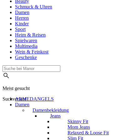
Beauty
Schmuck & Uhren
Damen
Herren
Kinder
Sport
Heim & Reisen
Spielwaren
Multimedia
Wein & Feinkost
Geschenke
Meist gesucht
Suchverlauf
ARMEDANGELS
Damen
Damenbekleidung
Jeans
Skinny Fit
Mom Jeans
Relaxed & Loose Fit
Slim Fit