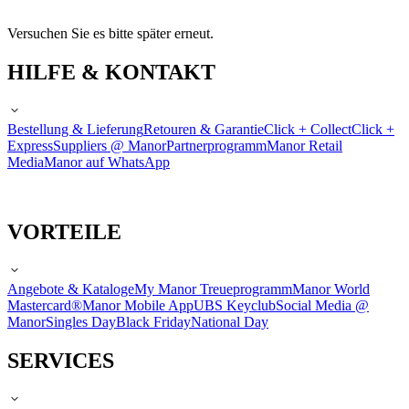
Versuchen Sie es bitte später erneut.
HILFE & KONTAKT
Bestellung & Lieferung
Retouren & Garantie
Click + Collect
Click +
Express
Suppliers @ Manor
Partnerprogramm
Manor Retail
Media
Manor auf WhatsApp
VORTEILE
Angebote & Kataloge
My Manor Treueprogramm
Manor World
Mastercard®
Manor Mobile App
UBS Keyclub
Social Media @
Manor
Singles Day
Black Friday
National Day
SERVICES