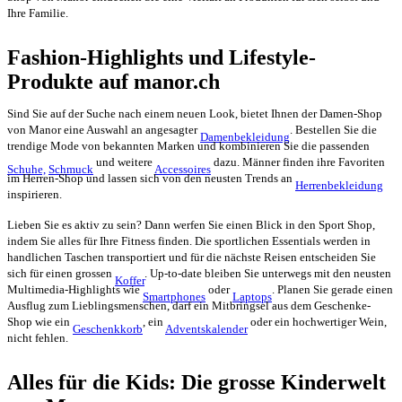
Ihre Familie.
Fashion-Highlights und Lifestyle-
Produkte auf manor.ch
Sind Sie auf der Suche nach einem neuen Look, bietet Ihnen der Damen-Shop
von Manor eine Auswahl an angesagter
. Bestellen Sie die
Damenbekleidung
trendige Mode von bekannten Marken und kombinieren Sie die passenden
und weitere
dazu. Männer finden ihre Favoriten
Schuhe,
Schmuck
Accessoires
im Herren-Shop und lassen sich von den neusten Trends an
Herrenbekleidung
inspirieren.
Lieben Sie es aktiv zu sein? Dann werfen Sie einen Blick in den Sport Shop,
indem Sie alles für Ihre Fitness finden. Die sportlichen Essentials werden in
handlichen Taschen transportiert und für die nächste Reisen entscheiden Sie
sich für einen grossen
. Up-to-date bleiben Sie unterwegs mit den neusten
Koffer
Multimedia-Highlights wie
oder
. Planen Sie gerade einen
Smartphones
Laptops
Ausflug zum Lieblingsmenschen, darf ein Mitbringsel aus dem Geschenke-
Shop wie ein
, ein
oder ein hochwertiger Wein,
Geschenkkorb
Adventskalender
nicht fehlen.
Alles für die Kids: Die grosse Kinderwelt