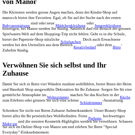
von Manor
Die Kleinsten werden grosse Augen machen, denn der Kinder-Shop auf
manor.ch bietet ihre Favoriten. Egal, ob Sie auf der Suche nach der ersten
sind oder neue
oder
Babyausstattung
Mädchenkleidung
Jungenkleidung
benötigen, bei Manor werden Sie fündig. Natürlich darf ein Besuch der grossen
Spielwaren-Welt auf dem Shopping-Trip nicht fehlen. Geht es in die Schule,
bietet der Papeterie-Shop nützliche
. Doch auch Erwachsene
Schulsachen
werden bei den Utensilien aus dem Bereich
oder dem
-
Kreativbedarf
Büro
Zubehör fündig.
Verwöhnen Sie sich selbst und Ihr
Zuhause
Damit Sie sich in Ihren vier Wänden rundum wohlfühlen, bietet Ihnen der Heim
und Haushalt Shop ausgewählte Dekoration für Ihr Zuhause. Sorgen Sie für eine
gemütliche Atmosphäre im
machen Sie das Kochen in der
Wohnzimmer,
Küche
zum Erlebnis oder gönnen Sie sich eine schöne
-Ausstattung.
Schlafzimmer
Schenken Sie nicht nur Ihrem Zuhause Aufmerksamkeit. Unser Beauty-Shop
bietet alles für Ihr persönliches Wohlbefinden. Feine
hochwertiges
Parfums,
und die neusten Kosmetik-Highlights werden Sie verwöhnen. Schauen
Make-up
Sie sich im Online-Shop von Manor um und erleben Sie Ihren “Special
Everyday”-Einkaufsmoment.