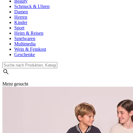
Beauty
Schmuck & Uhren
Damen
Herren
Kinder
Sport
Heim & Reisen
Spielwaren
Multimedia
Wein & Feinkost
Geschenke
Meist gesucht
Suchverlauf