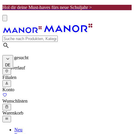
Hol dir deine Must-haves fürs neue Schuljahr >
Meist gesucht
DE
Suchverlauf
Filialen
Konto
Wunschlisten
Warenkorb
Neu