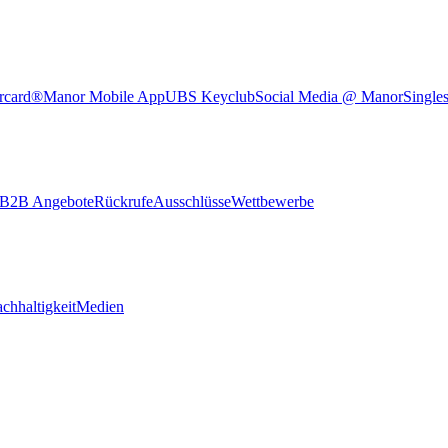
rcard®
Manor Mobile App
UBS Keyclub
Social Media @ Manor
Single
B2B Angebote
Rückrufe
Ausschlüsse
Wettbewerbe
chhaltigkeit
Medien