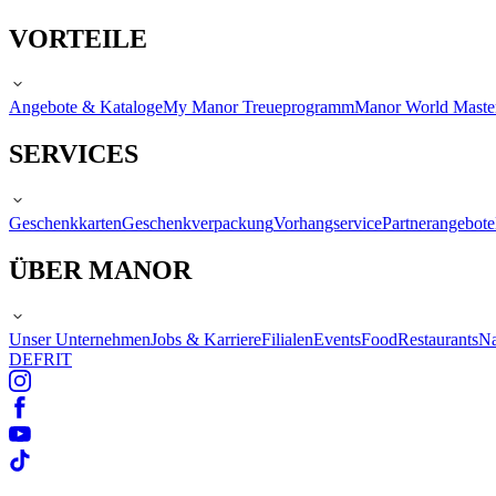
VORTEILE
Angebote & Kataloge
My Manor Treueprogramm
Manor World Maste
SERVICES
Geschenkkarten
Geschenkverpackung
Vorhangservice
Partnerangebote
ÜBER MANOR
Unser Unternehmen
Jobs & Karriere
Filialen
Events
Food
Restaurants
Na
DE
FR
IT