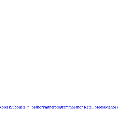
xpress
Suppliers @ Manor
Partnerprogramm
Manor Retail Media
Manor 