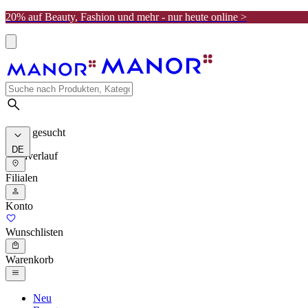
20% auf Beauty, Fashion und mehr - nur heute online >
Meist gesucht
DE
Suchverlauf
Filialen
Konto
Wunschlisten
Warenkorb
Neu