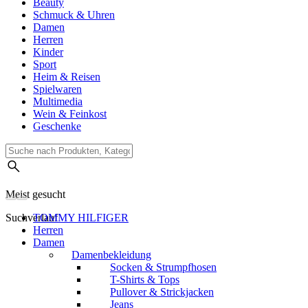
Beauty
Schmuck & Uhren
Damen
Herren
Kinder
Sport
Heim & Reisen
Spielwaren
Multimedia
Wein & Feinkost
Geschenke
Meist gesucht
Suchverlauf
TOMMY HILFIGER
Herren
Damen
Damenbekleidung
Socken & Strumpfhosen
T-Shirts & Tops
Pullover & Strickjacken
Jeans