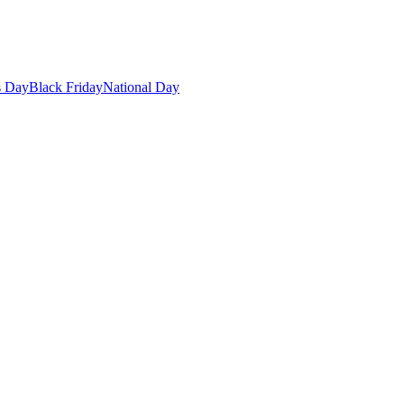
s Day
Black Friday
National Day