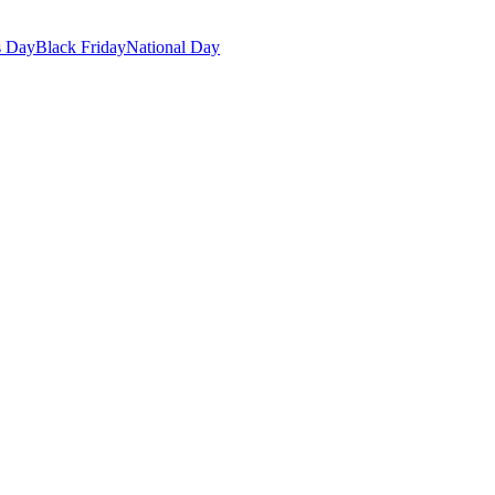
s Day
Black Friday
National Day