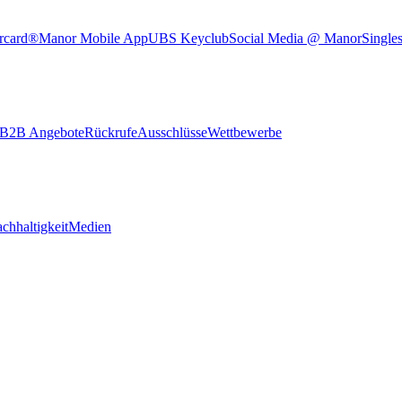
rcard®
Manor Mobile App
UBS Keyclub
Social Media @ Manor
Single
B2B Angebote
Rückrufe
Ausschlüsse
Wettbewerbe
chhaltigkeit
Medien