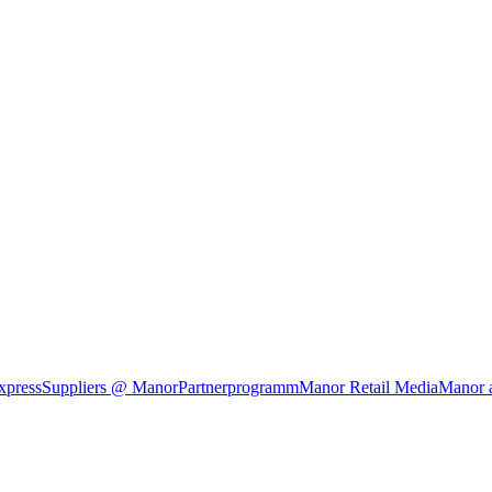
xpress
Suppliers @ Manor
Partnerprogramm
Manor Retail Media
Manor 