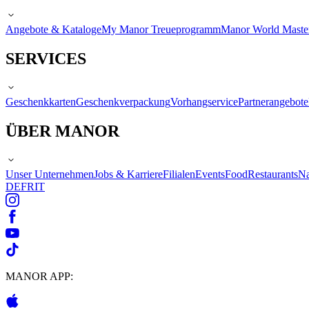
Angebote & Kataloge
My Manor Treueprogramm
Manor World Maste
SERVICES
Geschenkkarten
Geschenkverpackung
Vorhangservice
Partnerangebote
ÜBER MANOR
Unser Unternehmen
Jobs & Karriere
Filialen
Events
Food
Restaurants
Na
DE
FR
IT
MANOR APP: