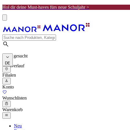
Hol dir deine Must-haves fürs neue Schuljahr >
Meist gesucht
DE
Suchverlauf
Filialen
Konto
Wunschlisten
Warenkorb
Neu