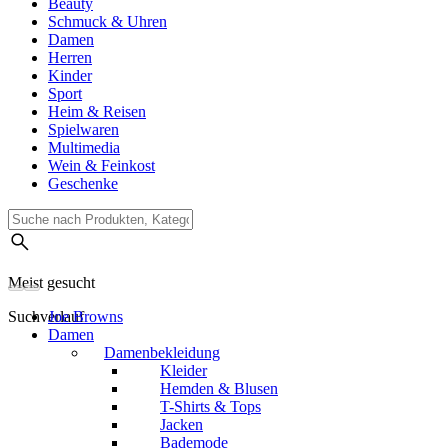
Beauty
Schmuck & Uhren
Damen
Herren
Kinder
Sport
Heim & Reisen
Spielwaren
Multimedia
Wein & Feinkost
Geschenke
Meist gesucht
Suchverlauf
Joe Browns
Damen
Damenbekleidung
Kleider
Hemden & Blusen
T-Shirts & Tops
Jacken
Bademode