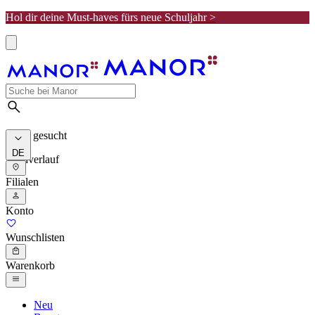
Hol dir deine Must-haves fürs neue Schuljahr >
Meist gesucht
DE
Suchverlauf
Filialen
Konto
Wunschlisten
Warenkorb
Neu