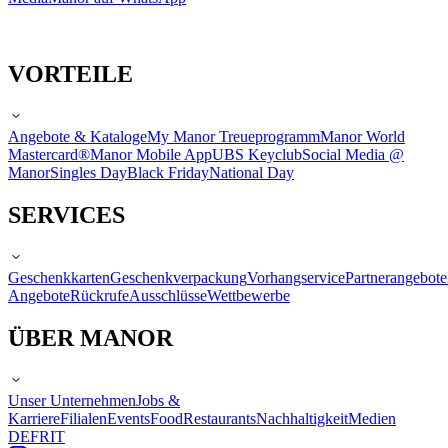
VORTEILE
Angebote & Kataloge
My Manor Treueprogramm
Manor World
Mastercard®
Manor Mobile App
UBS Keyclub
Social Media @
Manor
Singles Day
Black Friday
National Day
SERVICES
Geschenkkarten
Geschenkverpackung
Vorhangservice
Partnerangebote
Angebote
Rückrufe
Ausschlüsse
Wettbewerbe
ÜBER MANOR
Unser Unternehmen
Jobs &
Karriere
Filialen
Events
Food
Restaurants
Nachhaltigkeit
Medien
DE
FR
IT