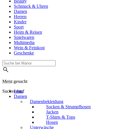
Beauty
Schmuck & Uhren
Damen
Herren
Kinder
Sport
Heim & Reisen
Spielwaren
Multimedia
Wein & Feinkost
Geschenke
Meist gesucht
Suchverlauf
Lenz
Damen
Damenbekleidung
Socken & Strumpfhosen
Jacken
T-Shirts & Tops
Hosen
Unterwäsche