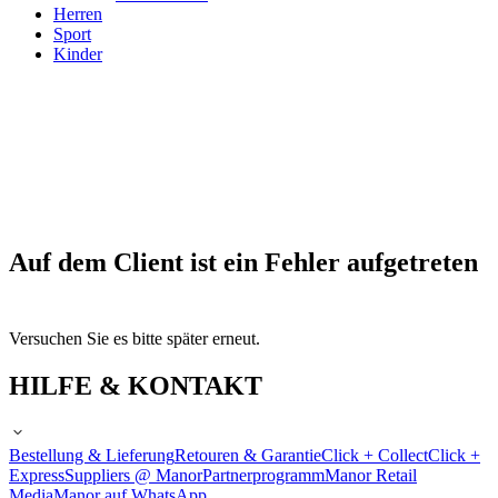
Herren
Sport
Kinder
Auf dem Client ist ein Fehler aufgetreten
Versuchen Sie es bitte später erneut.
HILFE & KONTAKT
Bestellung & Lieferung
Retouren & Garantie
Click + Collect
Click +
Express
Suppliers @ Manor
Partnerprogramm
Manor Retail
Media
Manor auf WhatsApp