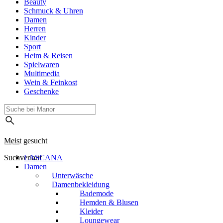
Beauty
Schmuck & Uhren
Damen
Herren
Kinder
Sport
Heim & Reisen
Spielwaren
Multimedia
Wein & Feinkost
Geschenke
Meist gesucht
Suchverlauf
LASCANA
Damen
Unterwäsche
Damenbekleidung
Bademode
Hemden & Blusen
Kleider
Loungewear