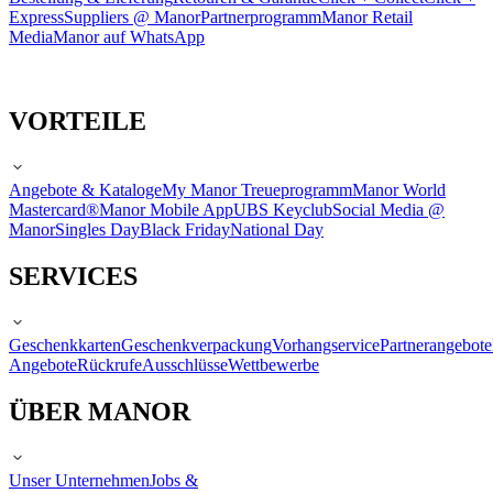
Express
Suppliers @ Manor
Partnerprogramm
Manor Retail
Media
Manor auf WhatsApp
VORTEILE
Angebote & Kataloge
My Manor Treueprogramm
Manor World
Mastercard®
Manor Mobile App
UBS Keyclub
Social Media @
Manor
Singles Day
Black Friday
National Day
SERVICES
Geschenkkarten
Geschenkverpackung
Vorhangservice
Partnerangebote
Angebote
Rückrufe
Ausschlüsse
Wettbewerbe
ÜBER MANOR
Unser Unternehmen
Jobs &