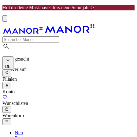
Hol dir deine Must-haves fürs neue Schuljahr >
Meist gesucht
DE
Suchverlauf
Filialen
Konto
Wunschlisten
Warenkorb
Neu