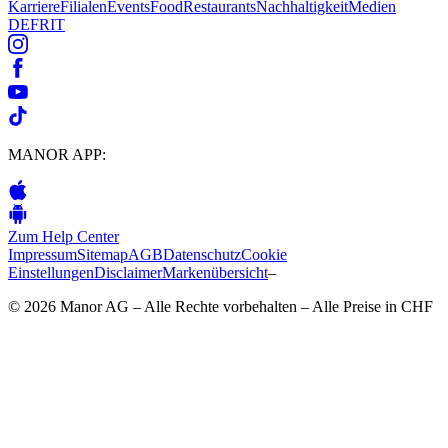
Karriere
Filialen
Events
Food
Restaurants
Nachhaltigkeit
Medien
DE
FR
IT
MANOR APP:
Zum Help Center
Impressum
Sitemap
AGB
Datenschutz
Cookie
Einstellungen
Disclaimer
Markenübersicht
–
© 2026 Manor AG – Alle Rechte vorbehalten – Alle Preise in CHF