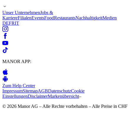
Unser Unternehmen
Jobs &
Karriere
Filialen
Events
Food
Restaurants
Nachhaltigkeit
Medien
DE
FR
IT
MANOR APP:
Zum Help Center
Impressum
Sitemap
AGB
Datenschutz
Cookie
Einstellungen
Disclaimer
Markenübersicht
–
© 2026 Manor AG – Alle Rechte vorbehalten – Alle Preise in CHF