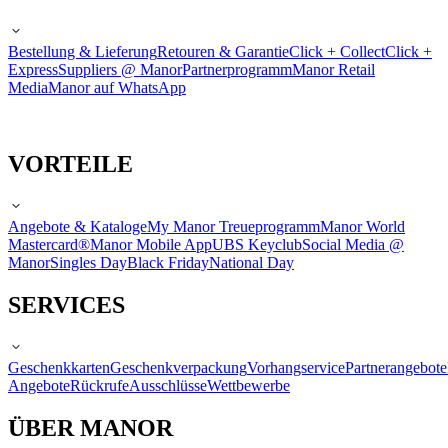
Bestellung & Lieferung
Retouren & Garantie
Click + Collect
Click +
Express
Suppliers @ Manor
Partnerprogramm
Manor Retail
Media
Manor auf WhatsApp
VORTEILE
Angebote & Kataloge
My Manor Treueprogramm
Manor World
Mastercard®
Manor Mobile App
UBS Keyclub
Social Media @
Manor
Singles Day
Black Friday
National Day
SERVICES
Geschenkkarten
Geschenkverpackung
Vorhangservice
Partnerangebote
Angebote
Rückrufe
Ausschlüsse
Wettbewerbe
ÜBER MANOR