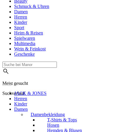
Beauty
Schmuck & Uhren
Damen
Herren
Kinder
Sport
Heim & Reisen
Spielwaren
Multimedia
Wein & Feinkost
Geschenke
Meist gesucht
Suchverlauf
JACK & JONES
Herren
Kinder
Damen
Damenbekleidung
T-Shirts & Tops
Hosen
Hemden & Blusen