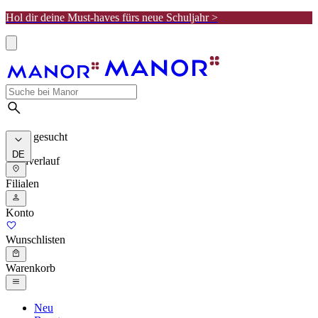
Hol dir deine Must-haves fürs neue Schuljahr >
Meist gesucht
DE
Suchverlauf
Filialen
Konto
Wunschlisten
Warenkorb
Neu