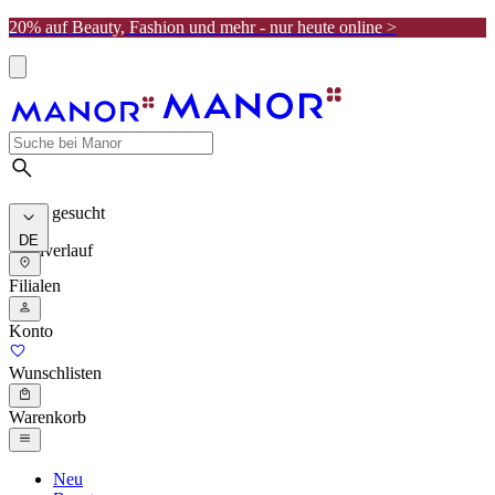
20% auf Beauty, Fashion und mehr - nur heute online >
Meist gesucht
DE
Suchverlauf
Filialen
Konto
Wunschlisten
Warenkorb
Neu