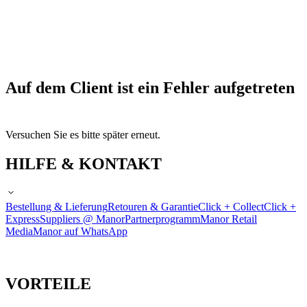
Auf dem Client ist ein Fehler aufgetreten
Versuchen Sie es bitte später erneut.
HILFE & KONTAKT
Bestellung & Lieferung
Retouren & Garantie
Click + Collect
Click +
Express
Suppliers @ Manor
Partnerprogramm
Manor Retail
Media
Manor auf WhatsApp
VORTEILE