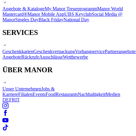
Angebote & Kataloge
My Manor Treueprogramm
Manor World
Mastercard®
Manor Mobile App
UBS Keyclub
Social Media @
Manor
Singles Day
Black Friday
National Day
SERVICES
Geschenkkarten
Geschenkverpackung
Vorhangservice
Partnerangebote
Angebote
Rückrufe
Ausschlüsse
Wettbewerbe
ÜBER MANOR
Unser Unternehmen
Jobs &
Karriere
Filialen
Events
Food
Restaurants
Nachhaltigkeit
Medien
DE
FR
IT