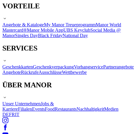
VORTEILE
Angebote & Kataloge
My Manor Treueprogramm
Manor World
Mastercard®
Manor Mobile App
UBS Keyclub
Social Media @
Manor
Singles Day
Black Friday
National Day
SERVICES
Geschenkkarten
Geschenkverpackung
Vorhangservice
Partnerangebote
Angebote
Rückrufe
Ausschlüsse
Wettbewerbe
ÜBER MANOR
Unser Unternehmen
Jobs &
Karriere
Filialen
Events
Food
Restaurants
Nachhaltigkeit
Medien
DE
FR
IT