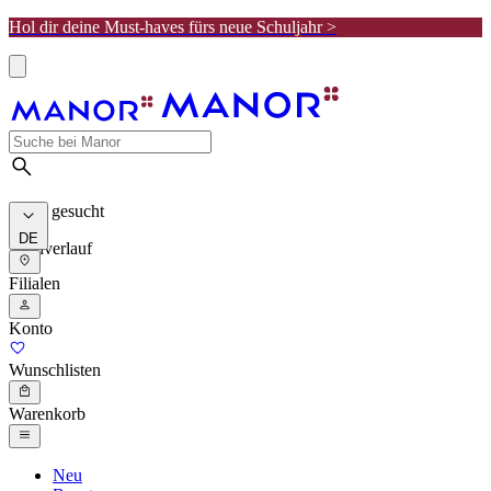
Hol dir deine Must-haves fürs neue Schuljahr >
Meist gesucht
DE
Suchverlauf
Filialen
Konto
Wunschlisten
Warenkorb
Neu