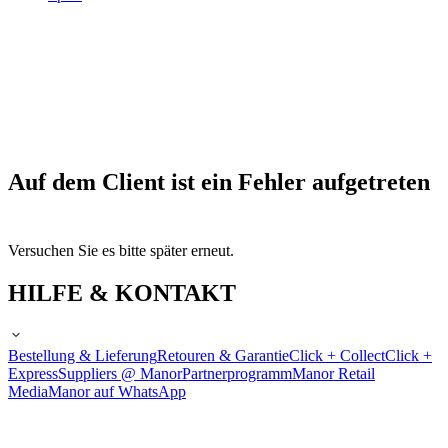
Auf dem Client ist ein Fehler aufgetreten
Versuchen Sie es bitte später erneut.
HILFE & KONTAKT
Bestellung & Lieferung
Retouren & Garantie
Click + Collect
Click +
Express
Suppliers @ Manor
Partnerprogramm
Manor Retail
Media
Manor auf WhatsApp