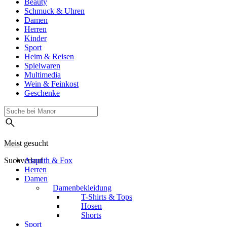
Beauty
Schmuck & Uhren
Damen
Herren
Kinder
Sport
Heim & Reisen
Spielwaren
Multimedia
Wein & Feinkost
Geschenke
Meist gesucht
Suchverlauf
Asquith & Fox
Herren
Damen
Damenbekleidung
T-Shirts & Tops
Hosen
Shorts
Sport