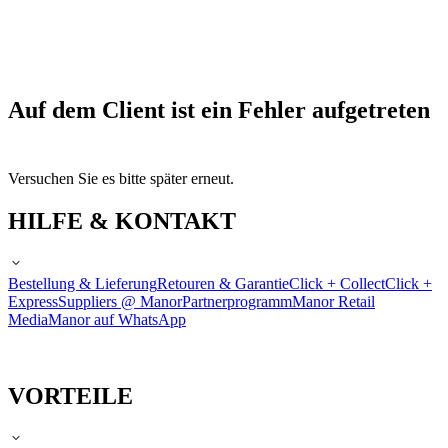
Auf dem Client ist ein Fehler aufgetreten
Versuchen Sie es bitte später erneut.
HILFE & KONTAKT
Bestellung & Lieferung
Retouren & Garantie
Click + Collect
Click +
Express
Suppliers @ Manor
Partnerprogramm
Manor Retail
Media
Manor auf WhatsApp
VORTEILE