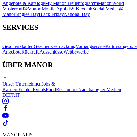
Angebote & Kataloge
My Manor Treueprogramm
Manor World
Mastercard®
Manor Mobile App
UBS Keyclub
Social Media @
Manor
Singles Day
Black Friday
National Day
SERVICES
Geschenkkarten
Geschenkverpackung
Vorhangservice
Partnerangebote
Angebote
Rückrufe
Ausschlüsse
Wettbewerbe
ÜBER MANOR
Unser Unternehmen
Jobs &
Karriere
Filialen
Events
Food
Restaurants
Nachhaltigkeit
Medien
DE
FR
IT
MANOR APP: