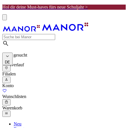
Hol dir deine Must-haves fürs neue Schuljahr >
Meist gesucht
DE
Suchverlauf
Filialen
Konto
Wunschlisten
Warenkorb
Neu