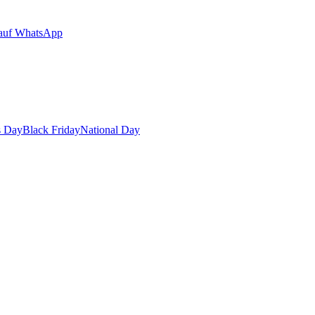
auf WhatsApp
s Day
Black Friday
National Day