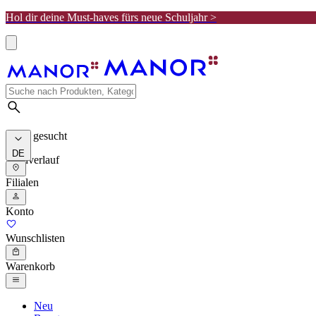
Hol dir deine Must-haves fürs neue Schuljahr >
Meist gesucht
DE
Suchverlauf
Filialen
Konto
Wunschlisten
Warenkorb
Neu