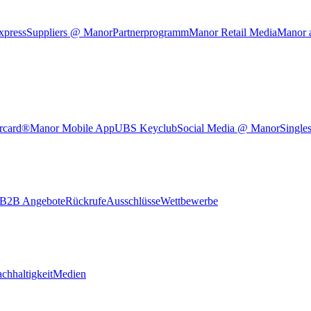
xpress
Suppliers @ Manor
Partnerprogramm
Manor Retail Media
Manor 
rcard®
Manor Mobile App
UBS Keyclub
Social Media @ Manor
Single
B2B Angebote
Rückrufe
Ausschlüsse
Wettbewerbe
chhaltigkeit
Medien