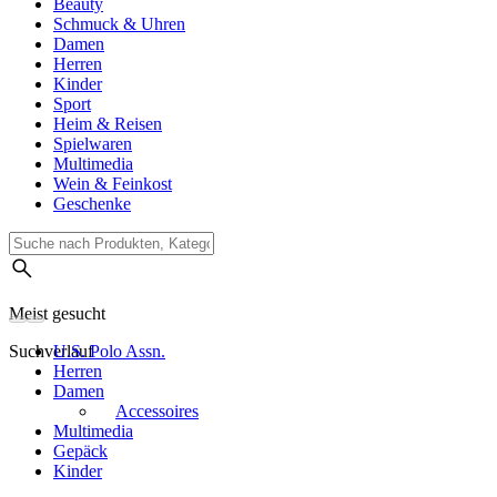
Beauty
Schmuck & Uhren
Damen
Herren
Kinder
Sport
Heim & Reisen
Spielwaren
Multimedia
Wein & Feinkost
Geschenke
Meist gesucht
Suchverlauf
U.S. Polo Assn.
Herren
Damen
Accessoires
Multimedia
Gepäck
Kinder