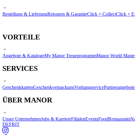
Bestellung & Lieferung
Retouren & Garantie
Click + Collect
Click + E
VORTEILE
Angebote & Kataloge
My Manor Treueprogramm
Manor World Maste
SERVICES
Geschenkkarten
Geschenkverpackung
Vorhangservice
Partnerangebote
ÜBER MANOR
Unser Unternehmen
Jobs & Karriere
Filialen
Events
Food
Restaurants
Na
DE
FR
IT