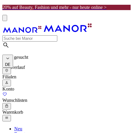
20% auf Beauty, Fashion und mehr - nur heute online >
Meist gesucht
DE
Suchverlauf
Filialen
Konto
Wunschlisten
Warenkorb
Neu