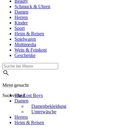
Beauty
Schmuck & Uhren
Damen
Herren
Kinder
Sport
Heim & Reisen
Spielwaren
Multimedia
Wein & Feinkost
Geschenke
Meist gesucht
Suchverlauf
The Lost Boys
Damen
Damenbekleidung
Unterwäsche
Herren
Heim & Reisen