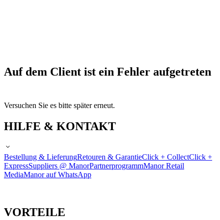
Auf dem Client ist ein Fehler aufgetreten
Versuchen Sie es bitte später erneut.
HILFE & KONTAKT
Bestellung & Lieferung
Retouren & Garantie
Click + Collect
Click +
Express
Suppliers @ Manor
Partnerprogramm
Manor Retail
Media
Manor auf WhatsApp
VORTEILE