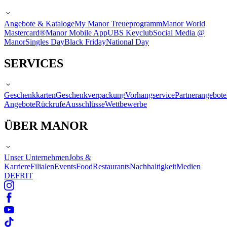
Angebote & Kataloge
My Manor Treueprogramm
Manor World
Mastercard®
Manor Mobile App
UBS Keyclub
Social Media @
Manor
Singles Day
Black Friday
National Day
SERVICES
Geschenkkarten
Geschenkverpackung
Vorhangservice
Partnerangebote
Angebote
Rückrufe
Ausschlüsse
Wettbewerbe
ÜBER MANOR
Unser Unternehmen
Jobs &
Karriere
Filialen
Events
Food
Restaurants
Nachhaltigkeit
Medien
DE
FR
IT