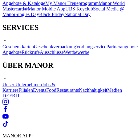
Angebote & Kataloge
My Manor Treueprogramm
Manor World
Mastercard®
Manor Mobile App
UBS Keyclub
Social Media @
Manor
Singles Day
Black Friday
National Day
SERVICES
Geschenkkarten
Geschenkverpackung
Vorhangservice
Partnerangebote
Angebote
Rückrufe
Ausschlüsse
Wettbewerbe
ÜBER MANOR
Unser Unternehmen
Jobs &
Karriere
Filialen
Events
Food
Restaurants
Nachhaltigkeit
Medien
DE
FR
IT
MANOR APP: