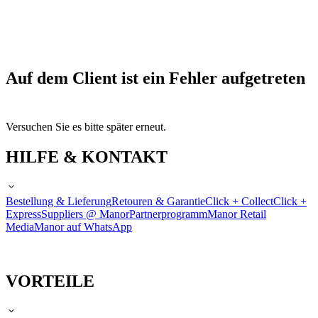
Auf dem Client ist ein Fehler aufgetreten
Versuchen Sie es bitte später erneut.
HILFE & KONTAKT
Bestellung & Lieferung
Retouren & Garantie
Click + Collect
Click +
Express
Suppliers @ Manor
Partnerprogramm
Manor Retail
Media
Manor auf WhatsApp
VORTEILE