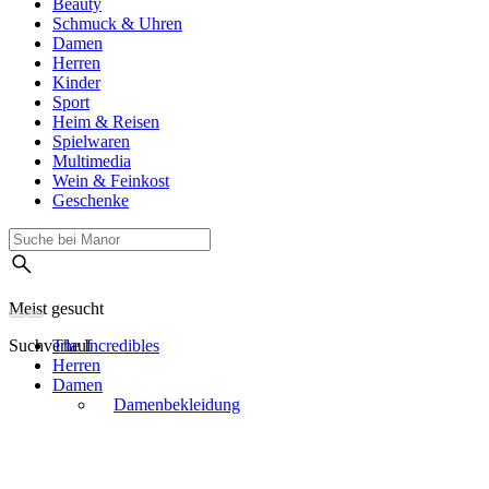
Beauty
Schmuck & Uhren
Damen
Herren
Kinder
Sport
Heim & Reisen
Spielwaren
Multimedia
Wein & Feinkost
Geschenke
Meist gesucht
Suchverlauf
The Incredibles
Herren
Damen
Damenbekleidung