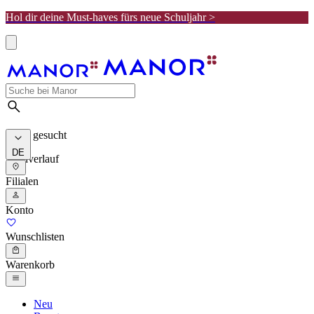
Hol dir deine Must-haves fürs neue Schuljahr >
Meist gesucht
DE
Suchverlauf
Filialen
Konto
Wunschlisten
Warenkorb
Neu