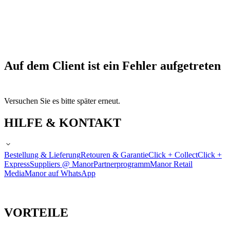
Auf dem Client ist ein Fehler aufgetreten
Versuchen Sie es bitte später erneut.
HILFE & KONTAKT
Bestellung & Lieferung
Retouren & Garantie
Click + Collect
Click +
Express
Suppliers @ Manor
Partnerprogramm
Manor Retail
Media
Manor auf WhatsApp
VORTEILE