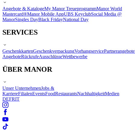
Angebote & Kataloge
My Manor Treueprogramm
Manor World
Mastercard®
Manor Mobile App
UBS Keyclub
Social Media @
Manor
Singles Day
Black Friday
National Day
SERVICES
Geschenkkarten
Geschenkverpackung
Vorhangservice
Partnerangebote
Angebote
Rückrufe
Ausschlüsse
Wettbewerbe
ÜBER MANOR
Unser Unternehmen
Jobs &
Karriere
Filialen
Events
Food
Restaurants
Nachhaltigkeit
Medien
DE
FR
IT