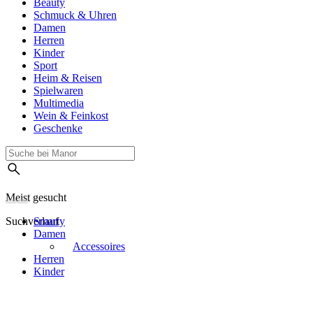
Beauty
Schmuck & Uhren
Damen
Herren
Kinder
Sport
Heim & Reisen
Spielwaren
Multimedia
Wein & Feinkost
Geschenke
Meist gesucht
Suchverlauf
Smarty
Damen
Accessoires
Herren
Kinder