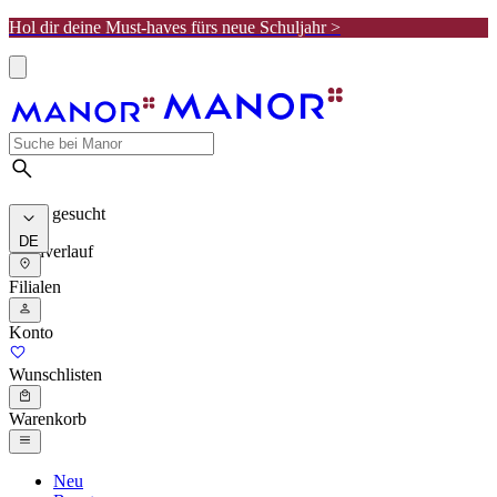
Hol dir deine Must-haves fürs neue Schuljahr >
Meist gesucht
DE
Suchverlauf
Filialen
Konto
Wunschlisten
Warenkorb
Neu