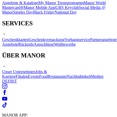
Angebote & Kataloge
My Manor Treueprogramm
Manor World
Mastercard®
Manor Mobile App
UBS Keyclub
Social Media @
Manor
Singles Day
Black Friday
National Day
SERVICES
Geschenkkarten
Geschenkverpackung
Vorhangservice
Partnerangebote
Angebote
Rückrufe
Ausschlüsse
Wettbewerbe
ÜBER MANOR
Unser Unternehmen
Jobs &
Karriere
Filialen
Events
Food
Restaurants
Nachhaltigkeit
Medien
DE
FR
IT
MANOR APP: