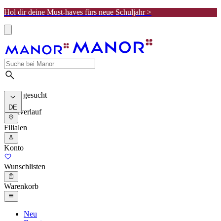
Hol dir deine Must-haves fürs neue Schuljahr >
Meist gesucht
DE
Suchverlauf
Filialen
Konto
Wunschlisten
Warenkorb
Neu