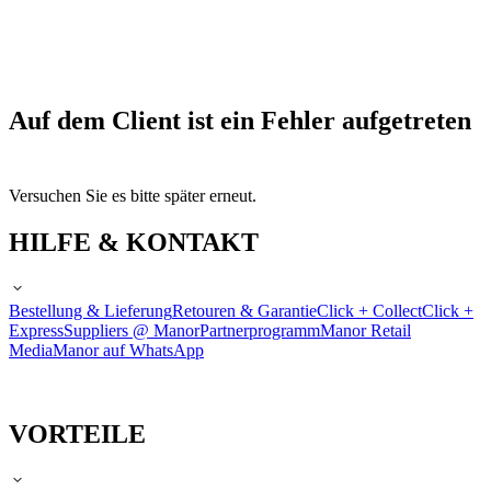
Auf dem Client ist ein Fehler aufgetreten
Versuchen Sie es bitte später erneut.
HILFE & KONTAKT
Bestellung & Lieferung
Retouren & Garantie
Click + Collect
Click +
Express
Suppliers @ Manor
Partnerprogramm
Manor Retail
Media
Manor auf WhatsApp
VORTEILE