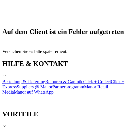
Auf dem Client ist ein Fehler aufgetreten
Versuchen Sie es bitte später erneut.
HILFE & KONTAKT
Bestellung & Lieferung
Retouren & Garantie
Click + Collect
Click +
Express
Suppliers @ Manor
Partnerprogramm
Manor Retail
Media
Manor auf WhatsApp
VORTEILE