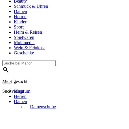
Beauty
Schmuck & Uhren
Damen
Herren
Kinder
Sport
Heim & Reisen
Spielwaren
Multimedia
Wein & Feinkost
Geschenke
Meist gesucht
Suchverlauf
Magnum
Herren
Damen
Damenschuhe