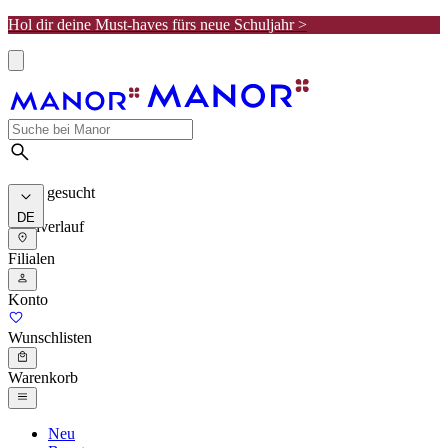
Hol dir deine Must-haves fürs neue Schuljahr >
Meist gesucht
DE
Suchverlauf
Filialen
Konto
Wunschlisten
Warenkorb
Neu