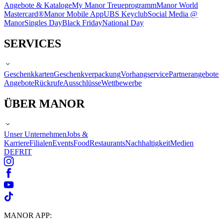
Angebote & Kataloge
My Manor Treueprogramm
Manor World
Mastercard®
Manor Mobile App
UBS Keyclub
Social Media @
Manor
Singles Day
Black Friday
National Day
SERVICES
Geschenkkarten
Geschenkverpackung
Vorhangservice
Partnerangebote
Angebote
Rückrufe
Ausschlüsse
Wettbewerbe
ÜBER MANOR
Unser Unternehmen
Jobs &
Karriere
Filialen
Events
Food
Restaurants
Nachhaltigkeit
Medien
DE
FR
IT
MANOR APP: