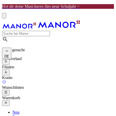
Hol dir deine Must-haves fürs neue Schuljahr >
Meist gesucht
DE
Suchverlauf
Filialen
Konto
Wunschlisten
Warenkorb
Neu