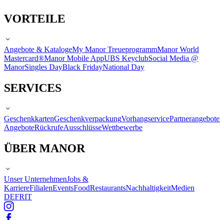
VORTEILE
Angebote & Kataloge
My Manor Treueprogramm
Manor World
Mastercard®
Manor Mobile App
UBS Keyclub
Social Media @
Manor
Singles Day
Black Friday
National Day
SERVICES
Geschenkkarten
Geschenkverpackung
Vorhangservice
Partnerangebote
Angebote
Rückrufe
Ausschlüsse
Wettbewerbe
ÜBER MANOR
Unser Unternehmen
Jobs &
Karriere
Filialen
Events
Food
Restaurants
Nachhaltigkeit
Medien
DE
FR
IT