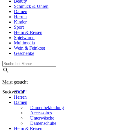
Beauty
Schmuck & Uhren
Damen
Herren
Kinder
Sport
Heim & Reisen
Spielwaren
Multimedia
Wein & Feinkost
Geschenke
Meist gesucht
Suchverlauf
JOOP!
Herren
Damen
Damenbekleidung
Accessoires
Unterwäsche
Damenschuhe
Heim & Reisen