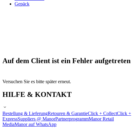
Gepäck
Auf dem Client ist ein Fehler aufgetreten
Versuchen Sie es bitte später erneut.
HILFE & KONTAKT
Bestellung & Lieferung
Retouren & Garantie
Click + Collect
Click +
Express
Suppliers @ Manor
Partnerprogramm
Manor Retail
Media
Manor auf WhatsApp