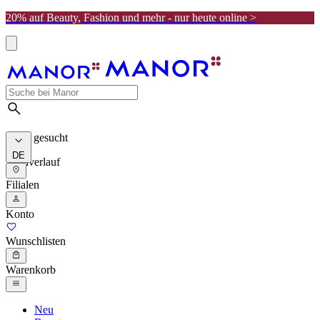
20% auf Beauty, Fashion und mehr - nur heute online >
Meist gesucht
DE
Suchverlauf
Filialen
Konto
Wunschlisten
Warenkorb
Neu