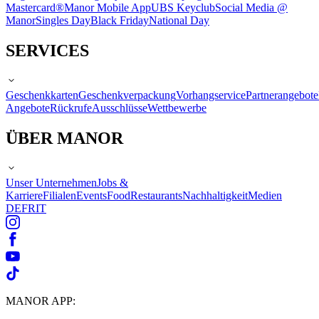
Mastercard®
Manor Mobile App
UBS Keyclub
Social Media @
Manor
Singles Day
Black Friday
National Day
SERVICES
Geschenkkarten
Geschenkverpackung
Vorhangservice
Partnerangebote
Angebote
Rückrufe
Ausschlüsse
Wettbewerbe
ÜBER MANOR
Unser Unternehmen
Jobs &
Karriere
Filialen
Events
Food
Restaurants
Nachhaltigkeit
Medien
DE
FR
IT
MANOR APP: