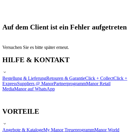
Auf dem Client ist ein Fehler aufgetreten
Versuchen Sie es bitte später erneut.
HILFE & KONTAKT
Bestellung & Lieferung
Retouren & Garantie
Click + Collect
Click +
Express
Suppliers @ Manor
Partnerprogramm
Manor Retail
Media
Manor auf WhatsApp
VORTEILE
Angebote & Kataloge
My Manor Treueprogramm
Manor World