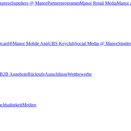
xpress
Suppliers @ Manor
Partnerprogramm
Manor Retail Media
Manor 
rcard®
Manor Mobile App
UBS Keyclub
Social Media @ Manor
Single
B2B Angebote
Rückrufe
Ausschlüsse
Wettbewerbe
chhaltigkeit
Medien