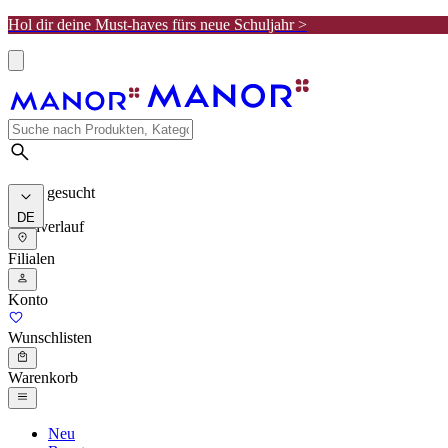
Hol dir deine Must-haves fürs neue Schuljahr >
Meist gesucht
DE
Suchverlauf
Filialen
Konto
Wunschlisten
Warenkorb
Neu