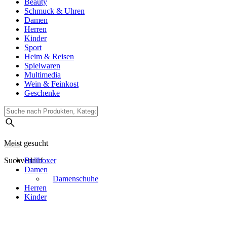
Beauty
Schmuck & Uhren
Damen
Herren
Kinder
Sport
Heim & Reisen
Spielwaren
Multimedia
Wein & Feinkost
Geschenke
Meist gesucht
Suchverlauf
Bullboxer
Damen
Damenschuhe
Herren
Kinder