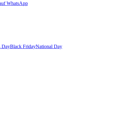
auf WhatsApp
s Day
Black Friday
National Day