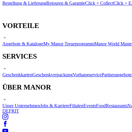
Bestellung & Lieferung
Retouren & Garantie
Click + Collect
Click + E
VORTEILE
Angebote & Kataloge
My Manor Treueprogramm
Manor World Maste
SERVICES
Geschenkkarten
Geschenkverpackung
Vorhangservice
Partnerangebote
ÜBER MANOR
Unser Unternehmen
Jobs & Karriere
Filialen
Events
Food
Restaurants
Na
DE
FR
IT