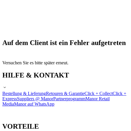
Auf dem Client ist ein Fehler aufgetreten
Versuchen Sie es bitte später erneut.
HILFE & KONTAKT
Bestellung & Lieferung
Retouren & Garantie
Click + Collect
Click +
Express
Suppliers @ Manor
Partnerprogramm
Manor Retail
Media
Manor auf WhatsApp
VORTEILE