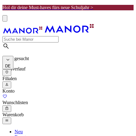
Hol dir deine Must-haves fürs neue Schuljahr >
Meist gesucht
DE
Suchverlauf
Filialen
Konto
Wunschlisten
Warenkorb
Neu