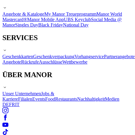
Angebote & Kataloge
My Manor Treueprogramm
Manor World
Mastercard®
Manor Mobile App
UBS Keyclub
Social Media @
Manor
Singles Day
Black Friday
National Day
SERVICES
Geschenkkarten
Geschenkverpackung
Vorhangservice
Partnerangebote
Angebote
Rückrufe
Ausschlüsse
Wettbewerbe
ÜBER MANOR
Unser Unternehmen
Jobs &
Karriere
Filialen
Events
Food
Restaurants
Nachhaltigkeit
Medien
DE
FR
IT