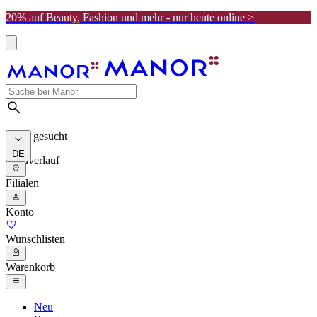
20% auf Beauty, Fashion und mehr - nur heute online >
Meist gesucht
DE
Suchverlauf
Filialen
Konto
Wunschlisten
Warenkorb
Neu