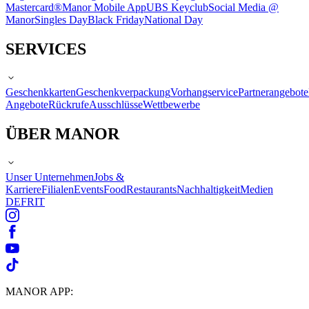
Mastercard®
Manor Mobile App
UBS Keyclub
Social Media @
Manor
Singles Day
Black Friday
National Day
SERVICES
Geschenkkarten
Geschenkverpackung
Vorhangservice
Partnerangebote
Angebote
Rückrufe
Ausschlüsse
Wettbewerbe
ÜBER MANOR
Unser Unternehmen
Jobs &
Karriere
Filialen
Events
Food
Restaurants
Nachhaltigkeit
Medien
DE
FR
IT
MANOR APP: