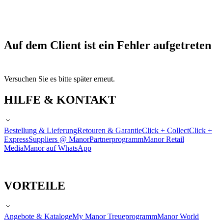
Auf dem Client ist ein Fehler aufgetreten
Versuchen Sie es bitte später erneut.
HILFE & KONTAKT
Bestellung & Lieferung
Retouren & Garantie
Click + Collect
Click +
Express
Suppliers @ Manor
Partnerprogramm
Manor Retail
Media
Manor auf WhatsApp
VORTEILE
Angebote & Kataloge
My Manor Treueprogramm
Manor World