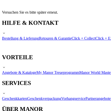
Versuchen Sie es bitte später erneut.
HILFE & KONTAKT
Bestellung & Lieferung
Retouren & Garantie
Click + Collect
Click + E
VORTEILE
Angebote & Kataloge
My Manor Treueprogramm
Manor World Maste
SERVICES
Geschenkkarten
Geschenkverpackung
Vorhangservice
Partnerangebote
ÜBER MANOR