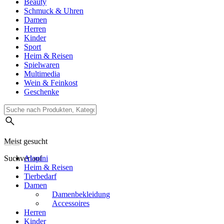
Beauty
Schmuck & Uhren
Damen
Herren
Kinder
Sport
Heim & Reisen
Spielwaren
Multimedia
Wein & Feinkost
Geschenke
Meist gesucht
Suchverlauf
Alopini
Heim & Reisen
Tierbedarf
Damen
Damenbekleidung
Accessoires
Herren
Kinder