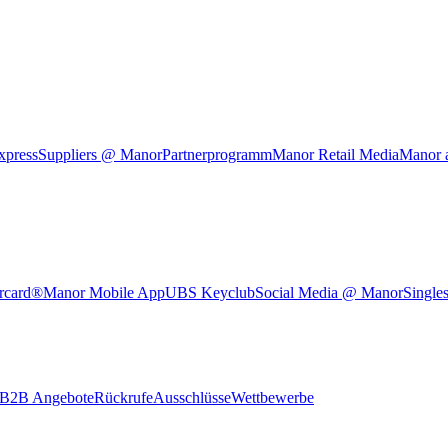
xpress
Suppliers @ Manor
Partnerprogramm
Manor Retail Media
Manor 
rcard®
Manor Mobile App
UBS Keyclub
Social Media @ Manor
Single
B2B Angebote
Rückrufe
Ausschlüsse
Wettbewerbe