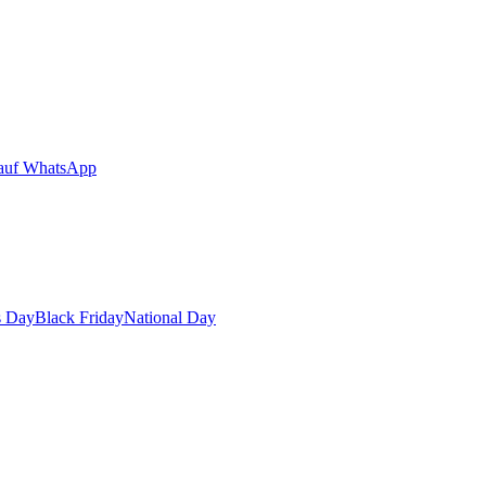
auf WhatsApp
s Day
Black Friday
National Day