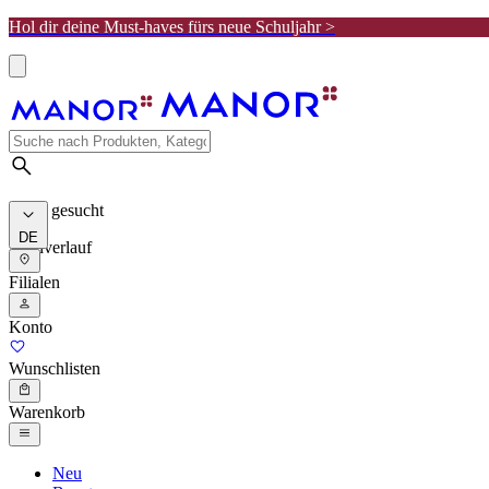
Hol dir deine Must-haves fürs neue Schuljahr >
Meist gesucht
DE
Suchverlauf
Filialen
Konto
Wunschlisten
Warenkorb
Neu