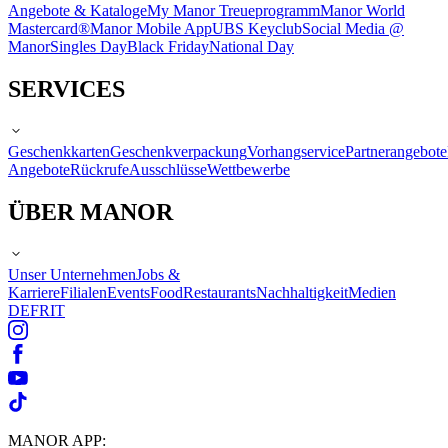
Angebote & Kataloge
My Manor Treueprogramm
Manor World
Mastercard®
Manor Mobile App
UBS Keyclub
Social Media @
Manor
Singles Day
Black Friday
National Day
SERVICES
Geschenkkarten
Geschenkverpackung
Vorhangservice
Partnerangebote
Angebote
Rückrufe
Ausschlüsse
Wettbewerbe
ÜBER MANOR
Unser Unternehmen
Jobs &
Karriere
Filialen
Events
Food
Restaurants
Nachhaltigkeit
Medien
DE
FR
IT
MANOR APP: