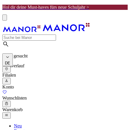
Hol dir deine Must-haves fürs neue Schuljahr >
Meist gesucht
DE
Suchverlauf
Filialen
Konto
Wunschlisten
Warenkorb
Neu