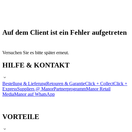
Auf dem Client ist ein Fehler aufgetreten
Versuchen Sie es bitte später erneut.
HILFE & KONTAKT
Bestellung & Lieferung
Retouren & Garantie
Click + Collect
Click +
Express
Suppliers @ Manor
Partnerprogramm
Manor Retail
Media
Manor auf WhatsApp
VORTEILE