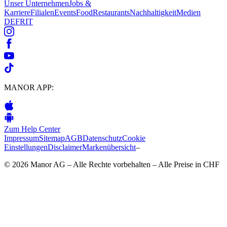
Unser Unternehmen
Jobs &
Karriere
Filialen
Events
Food
Restaurants
Nachhaltigkeit
Medien
DE
FR
IT
MANOR APP:
Zum Help Center
Impressum
Sitemap
AGB
Datenschutz
Cookie
Einstellungen
Disclaimer
Markenübersicht
–
© 2026 Manor AG – Alle Rechte vorbehalten – Alle Preise in CHF