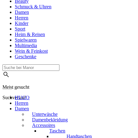
Beauty
Schmuck & Uhren
Damen
Herren
Kinder
Sport
Heim & Reisen
Spielwaren
Multimedia
Wein & Feinkost
Geschenke
Meist gesucht
Suchverlauf
HUGO
Herren
Damen
Unterwäsche
Damenbekleidung
Accessoires
Taschen
Handtaschen