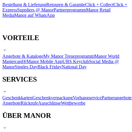
Bestellung & Lieferung
Retouren & Garantie
Click + Collect
Click +
Express
Suppliers @ Manor
Partnerprogramm
Manor Retail
Media
Manor auf WhatsApp
VORTEILE
Angebote & Kataloge
My Manor Treueprogramm
Manor World
Mastercard®
Manor Mobile App
UBS Keyclub
Social Media @
Manor
Singles Day
Black Friday
National Day
SERVICES
Geschenkkarten
Geschenkverpackung
Vorhangservice
Partnerangebote
Angebote
Rückrufe
Ausschlüsse
Wettbewerbe
ÜBER MANOR