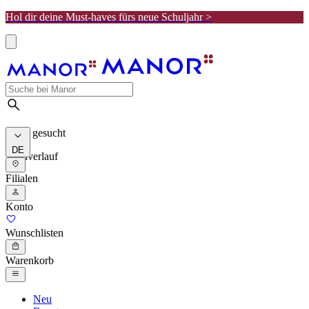
Hol dir deine Must-haves fürs neue Schuljahr >
Meist gesucht
DE
Suchverlauf
Filialen
Konto
Wunschlisten
Warenkorb
Neu