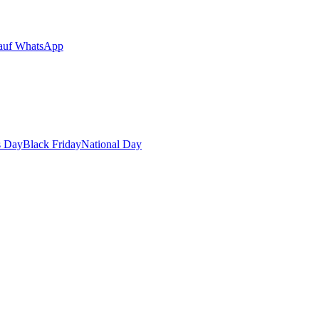
auf WhatsApp
s Day
Black Friday
National Day