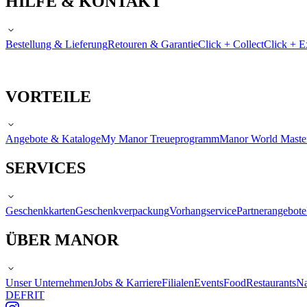
HILFE & KONTAKT
Bestellung & Lieferung
Retouren & Garantie
Click + Collect
Click + E
VORTEILE
Angebote & Kataloge
My Manor Treueprogramm
Manor World Maste
SERVICES
Geschenkkarten
Geschenkverpackung
Vorhangservice
Partnerangebote
ÜBER MANOR
Unser Unternehmen
Jobs & Karriere
Filialen
Events
Food
Restaurants
Na
DE
FR
IT