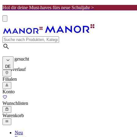
Hol dir deine Must-haves fürs neue Schuljahr >
Meist gesucht
DE
Suchverlauf
Filialen
Konto
Wunschlisten
Warenkorb
Neu