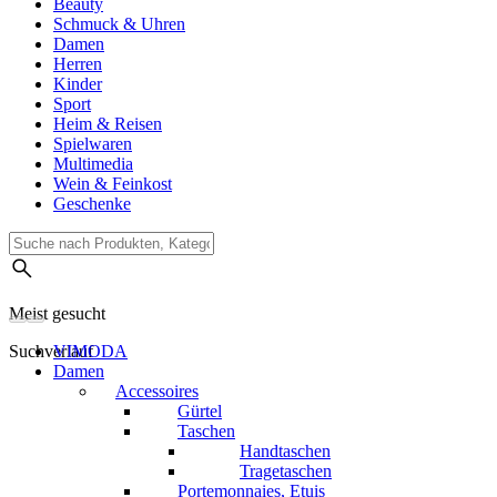
Beauty
Schmuck & Uhren
Damen
Herren
Kinder
Sport
Heim & Reisen
Spielwaren
Multimedia
Wein & Feinkost
Geschenke
Meist gesucht
Suchverlauf
VIMODA
Damen
Accessoires
Gürtel
Taschen
Handtaschen
Tragetaschen
Portemonnaies, Etuis