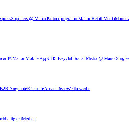
xpress
Suppliers @ Manor
Partnerprogramm
Manor Retail Media
Manor 
rcard®
Manor Mobile App
UBS Keyclub
Social Media @ Manor
Single
B2B Angebote
Rückrufe
Ausschlüsse
Wettbewerbe
chhaltigkeit
Medien