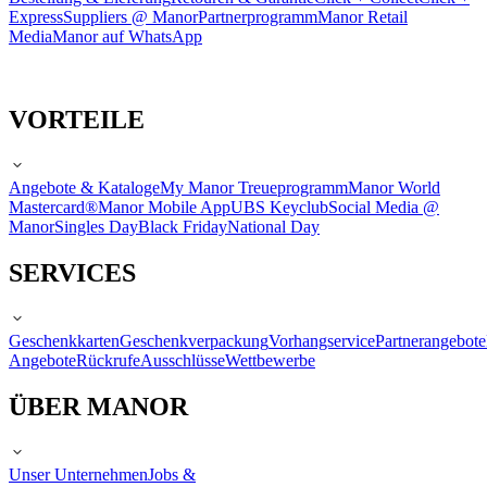
Express
Suppliers @ Manor
Partnerprogramm
Manor Retail
Media
Manor auf WhatsApp
VORTEILE
Angebote & Kataloge
My Manor Treueprogramm
Manor World
Mastercard®
Manor Mobile App
UBS Keyclub
Social Media @
Manor
Singles Day
Black Friday
National Day
SERVICES
Geschenkkarten
Geschenkverpackung
Vorhangservice
Partnerangebote
Angebote
Rückrufe
Ausschlüsse
Wettbewerbe
ÜBER MANOR
Unser Unternehmen
Jobs &