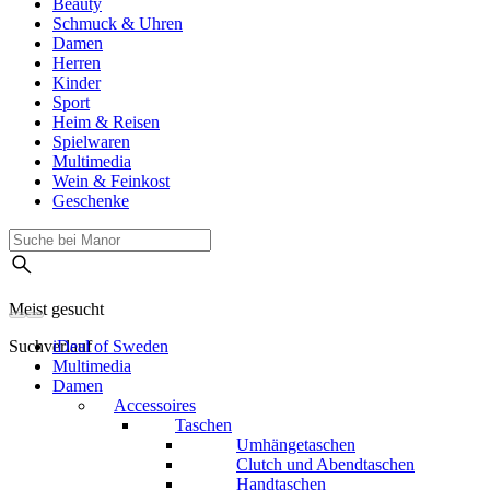
Beauty
Schmuck & Uhren
Damen
Herren
Kinder
Sport
Heim & Reisen
Spielwaren
Multimedia
Wein & Feinkost
Geschenke
Meist gesucht
Suchverlauf
iDeal of Sweden
Multimedia
Damen
Accessoires
Taschen
Umhängetaschen
Clutch und Abendtaschen
Handtaschen