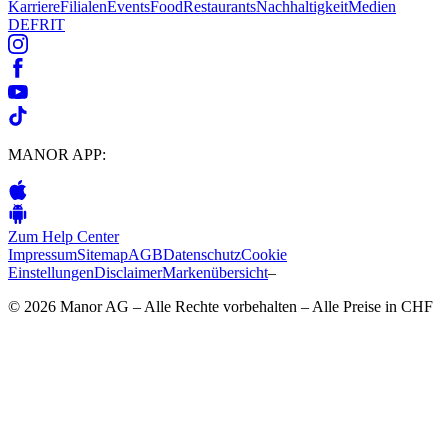
Karriere
Filialen
Events
Food
Restaurants
Nachhaltigkeit
Medien
DE
FR
IT
MANOR APP:
Zum Help Center
Impressum
Sitemap
AGB
Datenschutz
Cookie
Einstellungen
Disclaimer
Markenübersicht
–
© 2026 Manor AG – Alle Rechte vorbehalten – Alle Preise in CHF