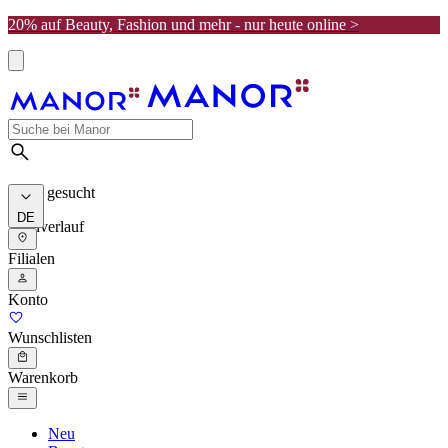
20% auf Beauty, Fashion und mehr - nur heute online >
Meist gesucht
DE
Suchverlauf
Filialen
Konto
Wunschlisten
Warenkorb
Neu