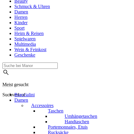
Beauty
Schmuck & Uhren
Damen
Herren
Kinder
Sport
Heim & Reisen
Spielwaren
Multimedia
Wein & Feinkost
Geschenke
Meist gesucht
Suchverlauf
Braccialini
Damen
Accessoires
Taschen
Umhängetaschen
Handtaschen
Portemonnaies, Etuis
Rucksäcke