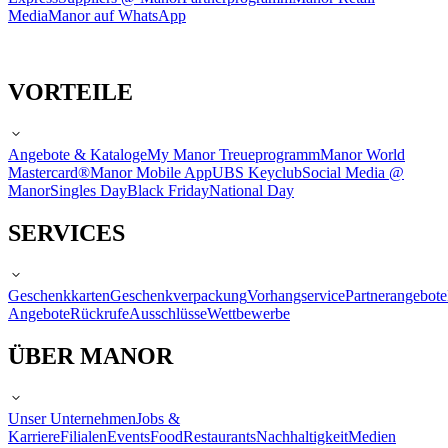
Media
Manor auf WhatsApp
VORTEILE
Angebote & Kataloge
My Manor Treueprogramm
Manor World
Mastercard®
Manor Mobile App
UBS Keyclub
Social Media @
Manor
Singles Day
Black Friday
National Day
SERVICES
Geschenkkarten
Geschenkverpackung
Vorhangservice
Partnerangebote
Angebote
Rückrufe
Ausschlüsse
Wettbewerbe
ÜBER MANOR
Unser Unternehmen
Jobs &
Karriere
Filialen
Events
Food
Restaurants
Nachhaltigkeit
Medien