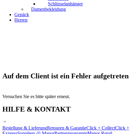
Schlüsselanhänger
Damenbekleidung
Gepäck
Herren
Auf dem Client ist ein Fehler aufgetreten
Versuchen Sie es bitte später erneut.
HILFE & KONTAKT
Bestellung & Lieferung
Retouren & Garantie
Click + Collect
Click +
Express
Suppliers @ Manor
Partnerprogramm
Manor Retail