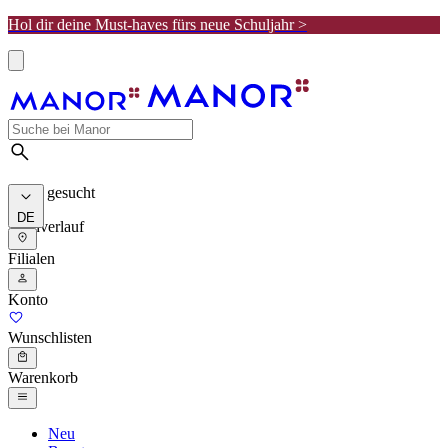
Hol dir deine Must-haves fürs neue Schuljahr >
Meist gesucht
DE
Suchverlauf
Filialen
Konto
Wunschlisten
Warenkorb
Neu